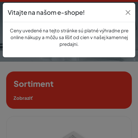
Vitajte na našom e-shope!
Prihlásenie
Ceny uvedené na tejto stránke sú platné výhradne pre
0
online nákupy a môžu sa líšiť od cien v našej kamennej
predajni.
Sortiment
Zobraziť