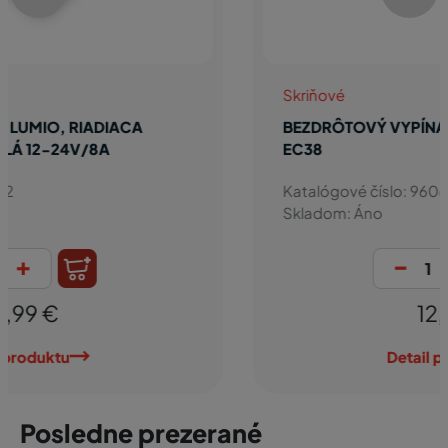
Skriňové
BEZDRÔTOVÝ VYPÍNAČ A STMIEVAČ RIEX
EC38
Katalógové číslo: 9606
Skladom: Áno
-
+
12,59 €
Detail produktu
Posledne prezerané