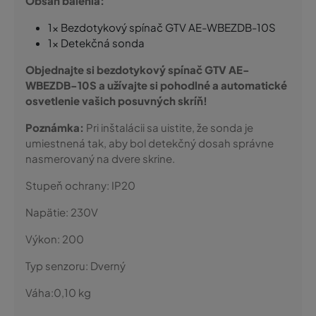
Obsah balenia:
1x Bezdotykový spínač GTV AE-WBEZDB-10S
1x Detekčná sonda
Objednajte si bezdotykový spínač GTV AE-
WBEZDB-10S a užívajte si pohodlné a automatické
osvetlenie vašich posuvných skríň!
Poznámka:
Pri inštalácii sa uistite, že sonda je
umiestnená tak, aby bol detekčný dosah správne
nasmerovaný na dvere skrine.
Stupeň ochrany:
IP20
Napätie:
230V
Výkon:
200
Typ senzoru:
Dverný
Váha:
0,10
kg