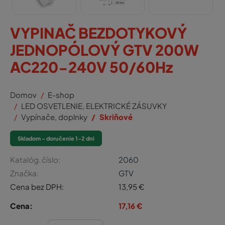
VYPINAČ BEZDOTYKOVÝ
JEDNOPÓLOVÝ GTV 200W
AC220-240V 50/60Hz
Domov
E-shop
LED OSVETLENIE, ELEKTRICKÉ ZÁSUVKY
Vypínače, doplnky
Skriňové
Skladom - doručenie 1-2 dni
Katalóg. číslo:
2060
Značka:
GTV
Cena bez DPH:
13,95
€
Cena:
17,16
€