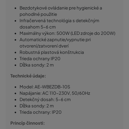
Bezdotykové ovládanie pre hygienické a
pohodlné použitie
Infračervená technológia s detekčným
dosahom 5-6 cm
Maximálny výkon: 500W (LED zdroje do 200W)
Automatické zapnutie/vypnutie pri
otvorení/zatvorení dverí
Robustná plastová konštrukcia
Trieda ochrany IP20
Dĺžka sondy: 2 m
Technické údaje:
Model: AE-WBEZDB-10S
Napájanie: AC 110-230V, 50/60Hz
Detekčný dosah: 5-6 cm
Dĺžka sondy: 2 m
Trieda ochrany: IP20
Princíp činnosti: