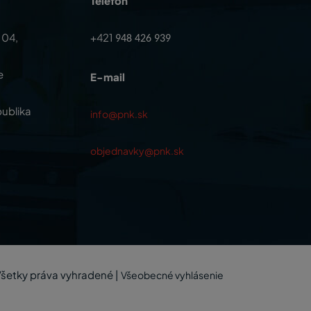
Telefón
104,
+421
948 426 939
e
E-mail
ublika
info@pnk.sk
objednavky@pnk.sk
šetky práva vyhradené
|
Všeobecné vyhlásenie