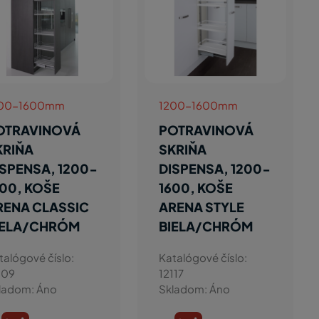
200-1600mm
1200-1600mm
OTRAVINOVÁ
POTRAVINOVÁ
KRIŇA
SKRIŇA
ISPENSA, 1200-
DISPENSA, 1200-
600, KOŠE
1600, KOŠE
RENA CLASSIC
ARENA STYLE
IELA/CHRÓM
BIELA/CHRÓM
talógové číslo:
Katalógové číslo:
109
12117
ladom: Áno
Skladom: Áno