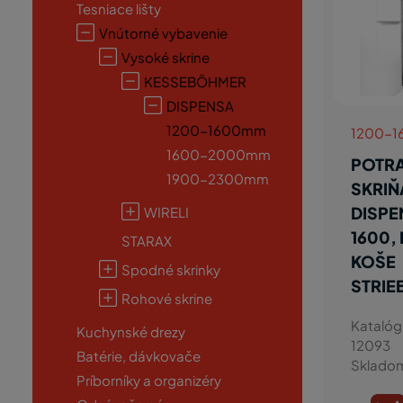
Tesniace lišty
Vnútorné vybavenie
Vysoké skrine
KESSEBÖHMER
DISPENSA
1200-1600mm
1200-
1600-2000mm
POTR
1900-2300mm
SKRIŇ
DISPE
WIRELI
1600,
STARAX
KOŠE
Spodné skrinky
STRIE
Rohové skrine
Katalóg
Kuchynské drezy
12093
Batérie, dávkovače
Sklado
Príborníky a organizéry