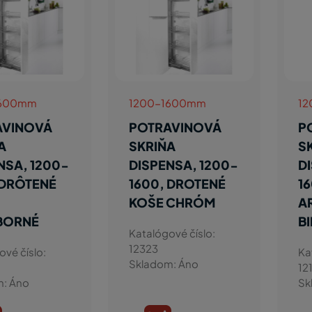
1600mm
1200-1600mm
1
AVINOVÁ
POTRAVINOVÁ
P
A
SKRIŇA
S
NSA, 1200-
DISPENSA, 1200-
D
 DRÔTENÉ
1600, DROTENÉ
1
KOŠE CHRÓM
A
BORNÉ
B
Katalógové číslo:
12323
ové číslo:
Ka
Skladom: Áno
12
m: Áno
Sk