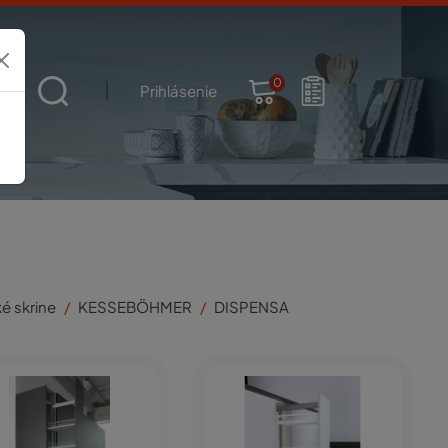
0
t
Prihlásenie
é skrine
KESSEBÖHMER
DISPENSA