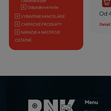
Odsávače pár
Odpadkové koše
Od 
VYBAVENIE KANCELÁRIE
CHEMICKÉ PRODUKTY
Detail
NÁRADIE A NÁSTROJE
OSTATNÉ
Menu