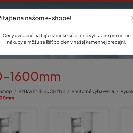
Vitajte na našom e-shope!
Akcie
E-shop
Registrácia
Novinky
O nás
Predajňa
Kontak
Ceny uvedené na tejto stránke sú platné výhradne pre online
nákupy a môžu sa líšiť od cien v našej kamennej predajni.
0-1600mm
-shop
VYBAVENIE KUCHYNE
Vnútorné vybavenie
Vysok
600mm