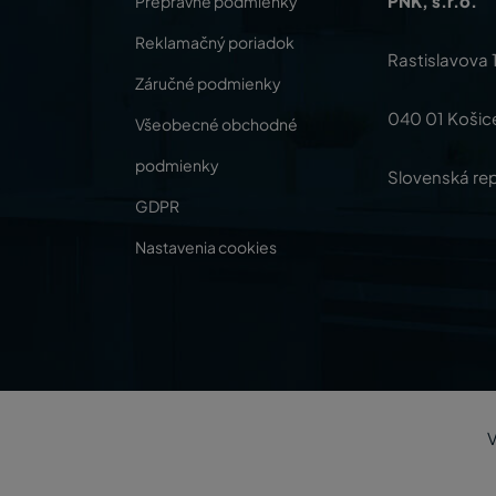
PNK, s.r.o.
Prepravné podmienky
Reklamačný poriadok
Rastislavova 
Záručné podmienky
040 01 Košic
Všeobecné obchodné
podmienky
Slovenská rep
GDPR
Nastavenia cookies
V