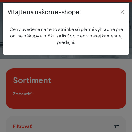
Vitajte na našom e-shope!
Prihlásenie
Ceny uvedené na tejto stránke sú platné výhradne pre
0
online nákupy a môžu sa líšiť od cien v našej kamennej
predajni.
Sortiment
Zobraziť
Filtrovať