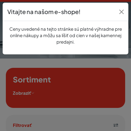
Vitajte na našom e-shope!
Prihlásenie
Ceny uvedené na tejto stránke sú platné výhradne pre
0
online nákupy a môžu sa líšiť od cien v našej kamennej
predajni.
Sortiment
Zobraziť
Filtrovať