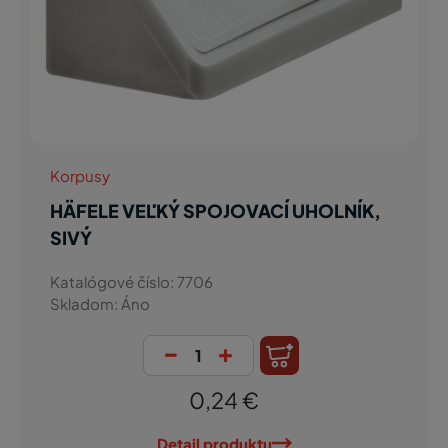
Korpusy
HÄFELE VEĽKÝ SPOJOVACÍ UHOLNÍK,
SIVÝ
Katalógové číslo: 7706
Skladom: Áno
-
+
0,24 €
Detail produktu