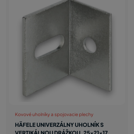
Kovové uholníky a spojovacie plechy
HÄFELE UNIVERZÁLNY UHOLNÍK S
VERTIKÁLNOU DRÁŽKOU, 25x21x17,