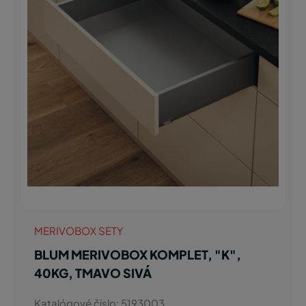
MERIVOBOX SETY
BLUM MERIVOBOX KOMPLET, "K",
40KG, TMAVO SIVÁ
Katalógové číslo: 5193003