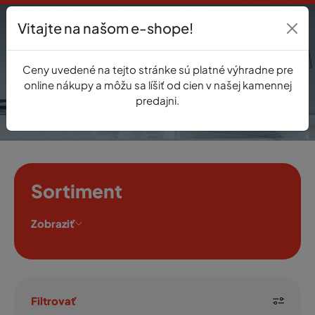
Vitajte na našom e-shope!
Prihlásenie
Ceny uvedené na tejto stránke sú platné výhradne pre
0
online nákupy a môžu sa líšiť od cien v našej kamennej
predajni.
Sortiment
Zobraziť
Filtrovať