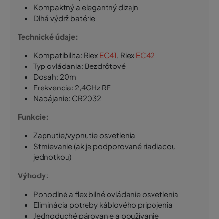
Kompaktný a elegantný dizajn
Dlhá výdrž batérie
Technické údaje:
Kompatibilita: Riex
EC41
, Riex
EC42
Typ ovládania: Bezdrôtové
Dosah: 20m
Frekvencia: 2,4GHz RF
Napájanie: CR2032
Funkcie:
Zapnutie/vypnutie osvetlenia
Stmievanie (ak je podporované riadiacou
jednotkou)
Výhody:
Pohodlné a flexibilné ovládanie osvetlenia
Eliminácia potreby káblového pripojenia
Jednoduché párovanie a používanie