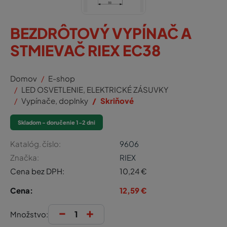
BEZDRÔTOVÝ VYPÍNAČ A
STMIEVAČ RIEX EC38
Domov
E-shop
LED OSVETLENIE, ELEKTRICKÉ ZÁSUVKY
Vypínače, doplnky
Skriňové
Skladom - doručenie 1-2 dni
Katalóg. číslo:
9606
Značka:
RIEX
Cena bez DPH:
10,24
€
Cena:
12,59
€
-
+
Množstvo: