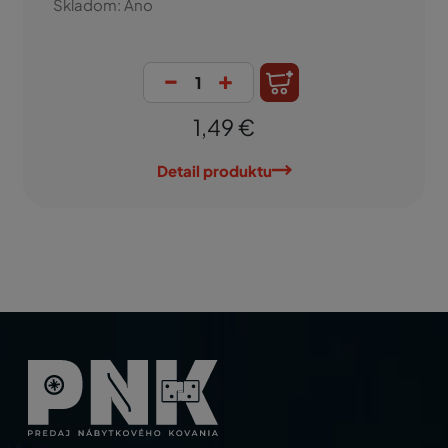
Skladom: Áno
-
+
1,49 €
Detail produktu