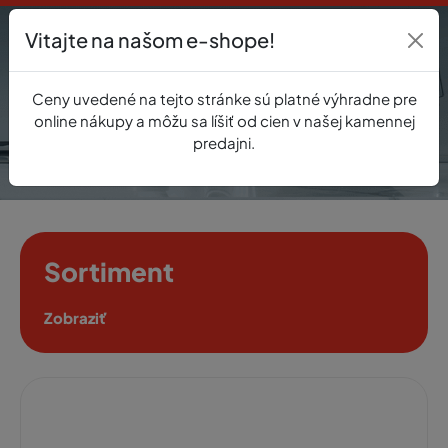
Vitajte na našom e-shope!
Prihlásenie
Ceny uvedené na tejto stránke sú platné výhradne pre
0
online nákupy a môžu sa líšiť od cien v našej kamennej
predajni.
Sortiment
Zobraziť