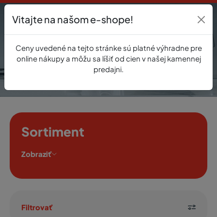
Vitajte na našom e-shope!
Prihlásenie
Ceny uvedené na tejto stránke sú platné výhradne pre
0
online nákupy a môžu sa líšiť od cien v našej kamennej
predajni.
Sortiment
Zobraziť
Filtrovať