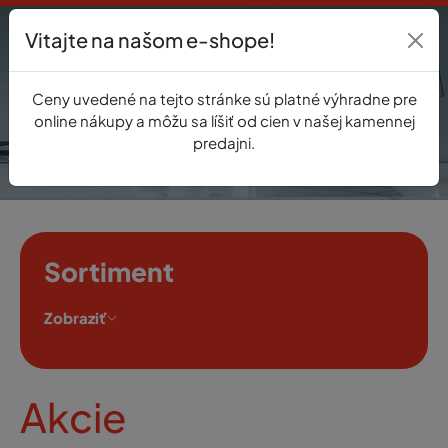
Vitajte na našom e-shope!
Prihlásenie
Ceny uvedené na tejto stránke sú platné výhradne pre
0
online nákupy a môžu sa líšiť od cien v našej kamennej
predajni.
Sortiment
Zobraziť
Akcie