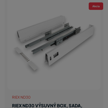
Akcia
RIEX ND30
RIEX ND30 VÝSUVNÝ BOX, SADA,