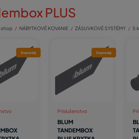
dembox PLUS
-shop
NÁBYTKOVÉ KOVANIE
ZÁSUVKOVÉ SYSTÉMY
S 
Dopredaj
Dopredaj
enstvo
Príslušenstvo
Pr
BLUM
B
EMBOX
TANDEMBOX
T
KRYTKA
PLUS KRYTKA
P