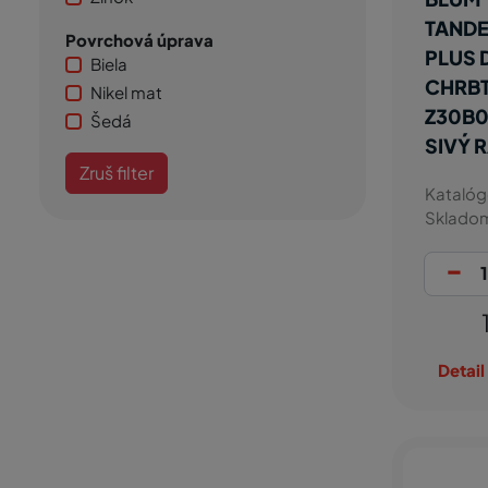
TAND
Povrchová úprava
PLUS 
Biela
CHRB
Nikel mat
Z30B0
Šedá
SIVÝ 
Zruš filter
Katalóg
Sklado
-
Detail