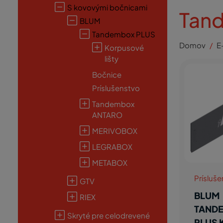
S kovovými bočnicami
Tan
BLUM
Tandembox PLUS
Domov
E
Korpusové
lišty
Bočnice
Príslušenstvo
Tandembox
ANTARO
MERIVOBOX
LEGRABOX
METABOX
Prísluš
GTV
BLUM
RIEX
TAND
Skryté pre celodrevené
PLUS 