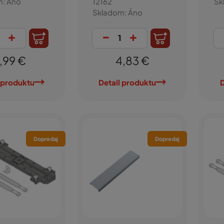
m: Áno
12162
Sk
Skladom: Áno
+
-
+
1,99 €
4,83 €
 produktu
Detail produktu
D
Dopredaj
Dopredaj