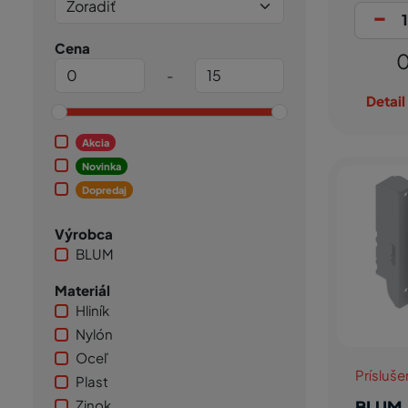
-
Cena
0
-
Detail
Akcia
Novinka
Dopredaj
Výrobca
BLUM
Materiál
Hliník
Nylón
Oceľ
Prísluš
Plast
BLUM
Zinok