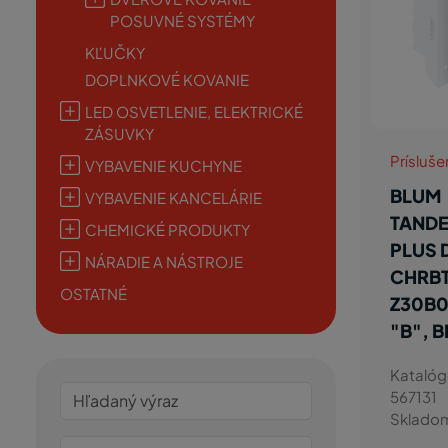
POSUVNÉ SYSTÉMY
KĽUČKY
DOPLNKOVÉ KOVANIE
LED OSVETLENIE, ELEKTRICKÉ
ZÁSUVKY
Prísluš
VYBAVENIE KUCHYNE
BLUM
VYBAVENIE KANCELÁRIE
TAND
CHEMICKÉ PRODUKTY
PLUS 
NÁRADIE A NÁSTROJE
CHRB
OSTATNÉ
Z30B
"B", B
Katalóg
567131
Sklado