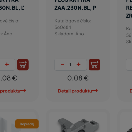
30N.BL, Ľ
ZAA.230N.BL, P
R
Z
ové číslo:
Katalógové číslo:
560684
Ka
m: Áno
Skladom: Áno
56
Sk
+
-
+
,08 €
0,08 €
 produktu
Detail produktu
D
Dopredaj