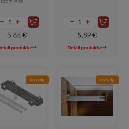
ladom: Áno
-
+
-
+
5,85 €
5,89 €
etail produktu
Detail produktu
Dopredaj
Dopredaj