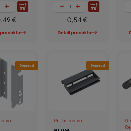
+
-
+
,49 €
0,54 €
 produktu
Detail produktu
D
Dopredaj
Dopredaj
enstvo
Príslušenstvo
Up
Re
BLUM