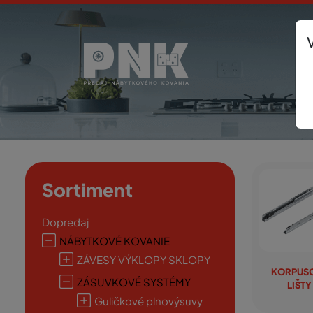
Sortiment
Dopredaj
NÁBYTKOVÉ KOVANIE
ZÁVESY VÝKLOPY SKLOPY
KORPUS
ZÁSUVKOVÉ SYSTÉMY
LIŠTY
Guličkové plnovýsuvy