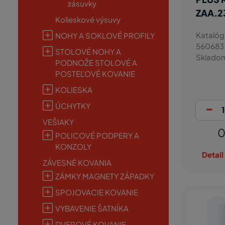
zásuvky
ZAA.2
Kolieskové výsuvy
Katalóg
NOHY A SOKLOVÉ PROFILY
560683
STOLOVÉ NOHY A
Sklado
PODNOŽE STOLOVÉ A
POSTEĽOVÉ KOVANIE
KOLIESKA
-
ÚCHYTKY
VEŠIAKY
0
POLICOVÉ PODPERY A
KONZOLY
Detail
ZÁVESNÉ KOVANIA
ZÁMKY MAGNETY ZÁPADKY
SPOJOVACIE KOVANIE
VYBAVENIE ŠATNÍKA
DVEROVÉ KOVANIE