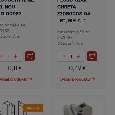
ELINGU,
CHRBTA
RG.000E3
Z30B000S.04
"B", BIELY, Ľ
talógové číslo:
0682
Katalógové číslo:
ladom: Áno
567030
Skladom: Áno
-
+
-
+
0,11 €
0,49 €
etail produktu
Detail produktu
Dopredaj