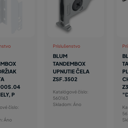
enstvo
Príslušenstvo
Pr
BLUM
B
EMBOX
TANDEMBOX
T
DRŽIAK
UPNUTIE ČELA
P
TA
ZSF.3502
C
000S.04
Z
Katalógové číslo:
IELY, P
"D
560163
Skladom: Áno
ové číslo:
Ka
56
m: Áno
Sk