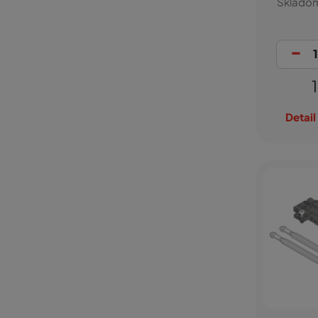
Sklado
-
Detail