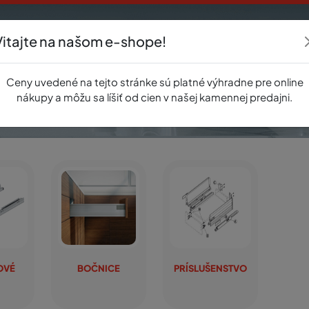
Vitajte na našom e-shope!
Akcie
E-shop
Registrácia
Novinky
O nás
Predajňa
Kontak
Ceny uvedené na tejto stránke sú platné výhradne pre online
nákupy a môžu sa líšiť od cien v našej kamennej predajni.
OVÉ
BOČNICE
PRÍSLUŠENSTVO