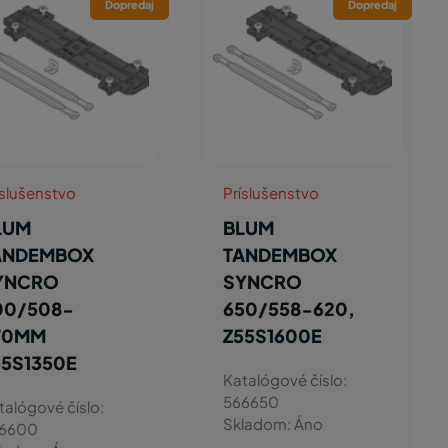
Dopredaj
Dopredaj
íslušenstvo
Príslušenstvo
LUM
BLUM
ANDEMBOX
TANDEMBOX
YNCRO
SYNCRO
00/508-
650/558-620,
RIVOBOX,
70MM
Z55S1600E
55S1350E
Katalógové číslo:
566650
talógové číslo:
Skladom: Áno
6600