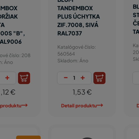
B
EMBOX
TANDEMBOX
ST
DRŽIAK
PLUS ÚCHYTKA
Č
TA
ZIF.7008, SIVÁ
T
00S "B",
RAL7037
RAL9006
Ka
Katalógové číslo:
20
560564
ové číslo: 208
Sk
Skladom: Áno
m: Áno
+
-
+
1,12 €
1,53 €
 produktu
Detail produktu
D