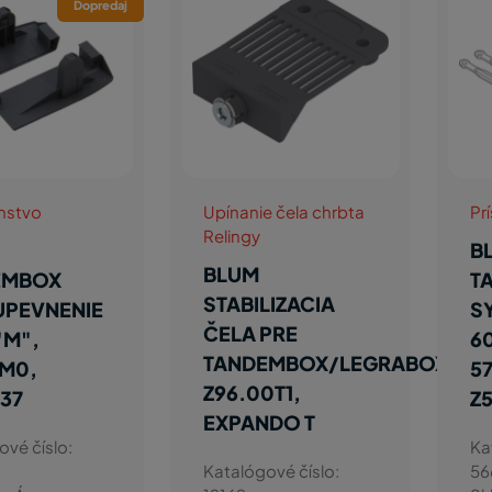
Dopredaj
enstvo
Upínanie čela chrbta
Pr
Relingy
B
BLUM
EMBOX
T
STABILIZACIA
UPEVNENIE
S
ČELA PRE
"M",
6
TANDEMBOX/LEGRABOX/ME
0M0,
5
Z96.00T1,
37
Z
EXPANDO T
ové číslo:
Ka
Katalógové číslo:
56