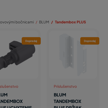
kovovými bočnicami
BLUM
Tandembox PLUS
Dopredaj
Dopredaj
íslušenstvo
Príslušenstvo
LUM
BLUM
ANDEMBOX
TANDEMBOX
LUS UCHYTENIE
PLUS DRŽIAK