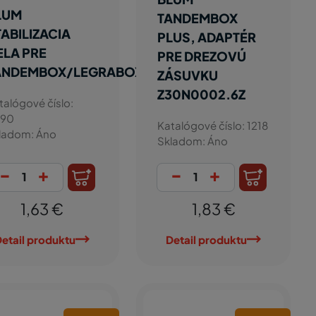
LUM
TANDEMBOX
ABILIZACIA
PLUS, ADAPTÉR
ELA PRE
PRE DREZOVÚ
ANDEMBOX/LEGRABOX/MERIVOBOX
ZÁSUVKU
Z30N0002.6Z
talógové číslo:
90
Katalógové číslo: 1218
ladom: Áno
Skladom: Áno
-
+
-
+
1,63 €
1,83 €
etail produktu
Detail produktu