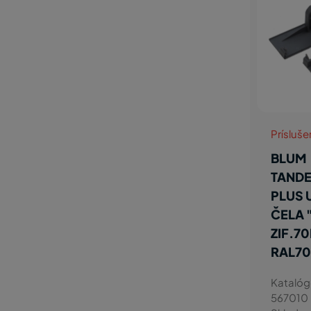
Prísluš
BLUM
TAND
PLUS 
ČELA 
ZIF.7
RAL70
Katalóg
567010