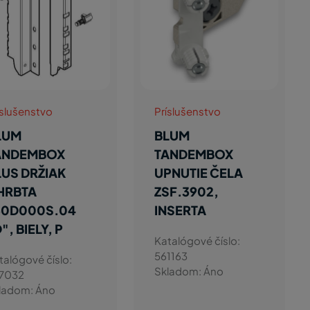
íslušenstvo
Príslušenstvo
LUM
BLUM
ANDEMBOX
TANDEMBOX
LUS DRŽIAK
UPNUTIE ČELA
HRBTA
ZSF.3902,
30D000S.04
INSERTA
", BIELY, P
Katalógové číslo:
561163
talógové číslo:
Skladom: Áno
7032
ladom: Áno