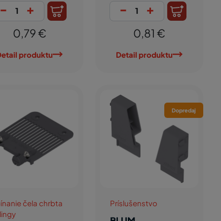
-
+
-
+
0,79 €
0,81 €
etail produktu
Detail produktu
Dopredaj
ínanie čela chrbta
Príslušenstvo
lingy
BLUM