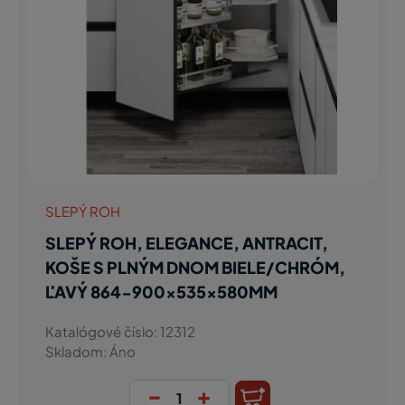
SLEPÝ ROH
SLEPÝ ROH, ELEGANCE, ANTRACIT,
KOŠE S PLNÝM DNOM BIELE/CHRÓM,
ĽAVÝ 864-900x535x580MM
Katalógové číslo: 12312
Skladom: Áno
-
+