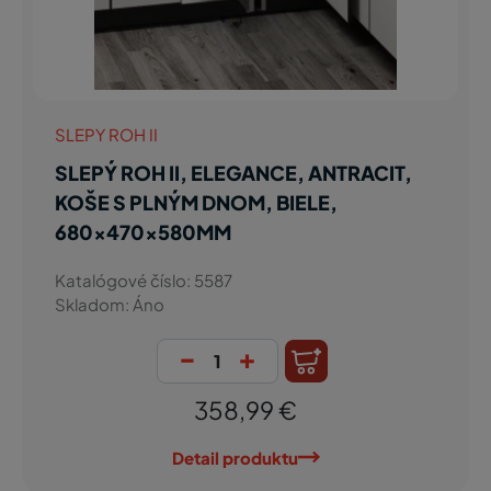
SLEPY ROH II
SLEPÝ ROH II, ELEGANCE, ANTRACIT,
KOŠE S PLNÝM DNOM, BIELE,
680x470x580MM
Katalógové číslo: 5587
Skladom: Áno
-
+
358,99 €
Detail produktu