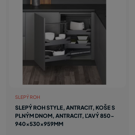
SLEPÝ ROH
SLEPÝ ROH STYLE, ANTRACIT, KOŠE S
PLNÝM DNOM, ANTRACIT, ĽAVÝ 850-
940x530x959MM