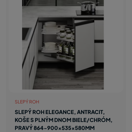
SLEPÝ ROH
SLEPÝ ROH ELEGANCE, ANTRACIT,
KOŠE S PLNÝM DNOM BIELE/CHRÓM,
PRAVÝ 864-900x535x580MM