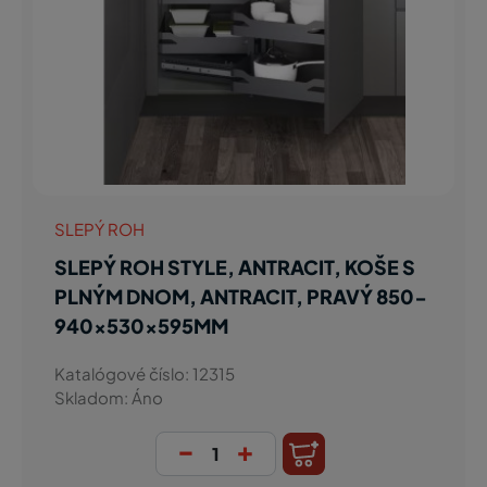
SLEPÝ ROH
SLEPÝ ROH STYLE, ANTRACIT, KOŠE S
PLNÝM DNOM, ANTRACIT, PRAVÝ 850-
940x530x595MM
Katalógové číslo: 12315
Skladom: Áno
-
+