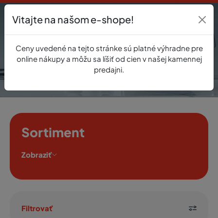
Vitajte na našom e-shope!
Prihlásenie
Ceny uvedené na tejto stránke sú platné výhradne pre
0
online nákupy a môžu sa líšiť od cien v našej kamennej
predajni.
Sortiment
Zobraziť
Filtrovať