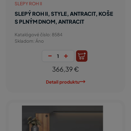
SLEPY ROH II
SLEPÝ ROH II, STYLE, ANTRACIT, KOŠE
S PLNÝM DNOM, ANTRACIT
Katalógové číslo: 8584
Skladom: Áno
-
+
366,39 €
Detail produktu