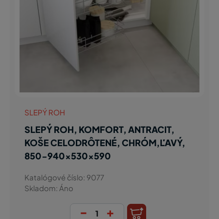
SLEPÝ ROH
SLEPÝ ROH, KOMFORT, ANTRACIT,
KOŠE CELODRÔTENÉ, CHRÓM,ĽAVÝ,
850-940x530x590
Katalógové číslo: 9077
Skladom: Áno
-
+