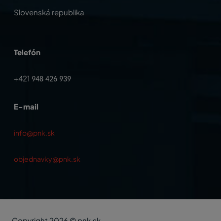
Slovenská republika
Telefón
+421
948 426 939
E-mail
info@pnk.sk
objednavky@pnk.sk
Copyright 2026 © pnk.sk