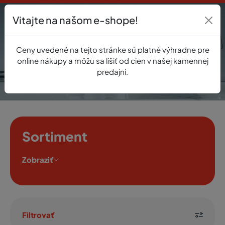
Vitajte na našom e-shope!
Prihlásenie
Ceny uvedené na tejto stránke sú platné výhradne pre
0
online nákupy a môžu sa líšiť od cien v našej kamennej
predajni.
Sortiment
Zobraziť
Filtrovať