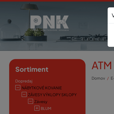
ATM
Sortiment
Domov
E
Dopredaj
NÁBYTKOVÉ KOVANIE
ZÁVESY VÝKLOPY SKLOPY
Závesy
BLUM