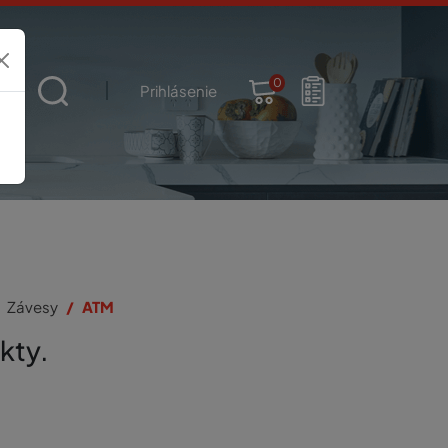
0
t
Prihlásenie
Závesy
ATM
kty.