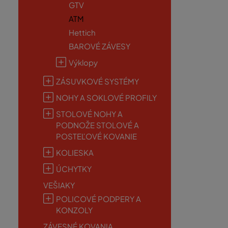
GTV
ATM
Hettich
BAROVÉ ZÁVESY
Výklopy
ZÁSUVKOVÉ SYSTÉMY
NOHY A SOKLOVÉ PROFILY
STOLOVÉ NOHY A
PODNOŽE STOLOVÉ A
POSTEĽOVÉ KOVANIE
KOLIESKA
ÚCHYTKY
VEŠIAKY
POLICOVÉ PODPERY A
KONZOLY
ZÁVESNÉ KOVANIA