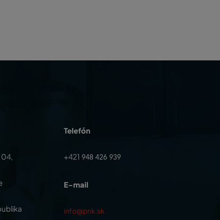
Telefón
104,
+421
948 426 939
e
E-mail
ublika
info@pnk.sk