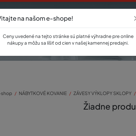
Vitajte na našom e-shope!
Akcie
E-shop
Registrácia
Novinky
O nás
Predajňa
Kontak
Ceny uvedené na tejto stránke sú platné výhradne pre online
nákupy a môžu sa líšiť od cien v našej kamennej predajni.
-shop
NÁBYTKOVÉ KOVANIE
ZÁVESY VÝKLOPY SKLOPY
Žiadne produ