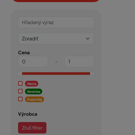
Cena
-
Akcia
Novinka
Dopredaj
Výrobca
Zruš filter