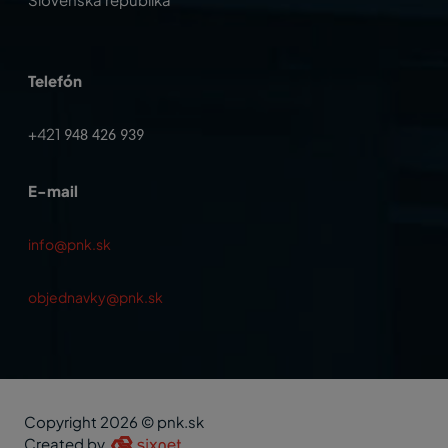
Telefón
+421
948 426 939
E-mail
info@pnk.sk
objednavky@pnk.sk
Copyright 2026 © pnk.sk
Created by