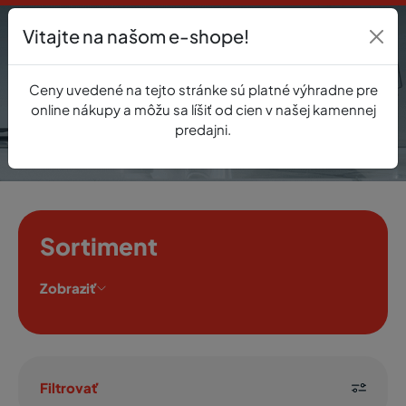
Vitajte na našom e-shope!
Prihlásenie
Ceny uvedené na tejto stránke sú platné výhradne pre
0
online nákupy a môžu sa líšiť od cien v našej kamennej
predajni.
Sortiment
Zobraziť
Filtrovať