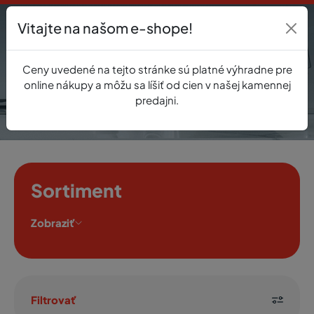
Vitajte na našom e-shope!
Prihlásenie
Ceny uvedené na tejto stránke sú platné výhradne pre
0
online nákupy a môžu sa líšiť od cien v našej kamennej
predajni.
Sortiment
Zobraziť
Filtrovať