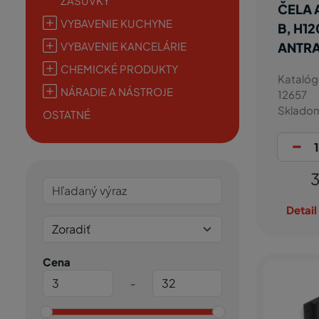
ZÁSUVKY
ČELA 
VYBAVENIE KUCHYNE
B, H1
VYBAVENIE KANCELÁRIE
ANTRA
CHEMICKÉ PRODUKTY
Katalóg
NÁRADIE A NÁSTROJE
12657
Sklado
OSTATNÉ
-
3
Detail
Cena
-