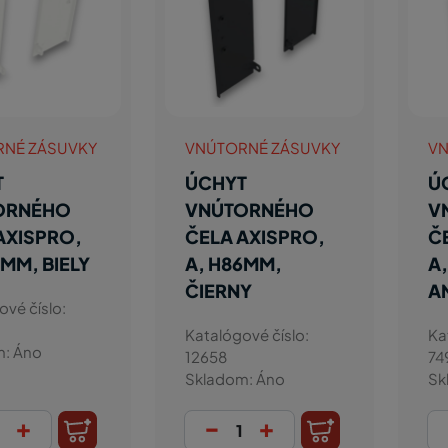
RNÉ ZÁSUVKY
VNÚTORNÉ ZÁSUVKY
VN
T
ÚCHYT
Ú
ORNÉHO
VNÚTORNÉHO
V
AXISPRO,
ČELA AXISPRO,
Č
6MM, BIELY
A, H86MM,
A
ČIERNY
A
ové číslo:
Katalógové číslo:
Ka
m: Áno
12658
74
Skladom: Áno
Sk
+
-
+