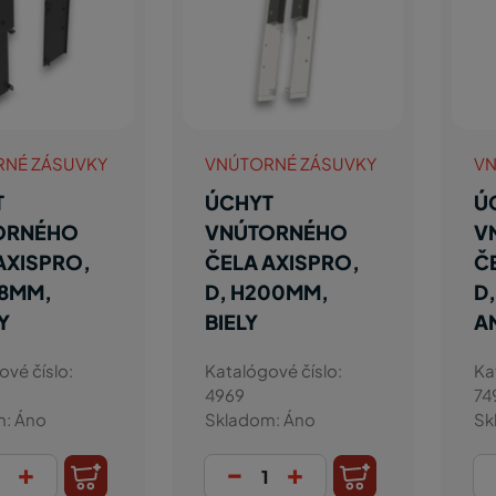
RNÉ ZÁSUVKY
VNÚTORNÉ ZÁSUVKY
VN
T
ÚCHYT
Ú
ORNÉHO
VNÚTORNÉHO
V
AXISPRO,
ČELA AXISPRO,
Č
68MM,
D, H200MM,
D
Y
BIELY
A
ové číslo:
Katalógové číslo:
Ka
4969
74
m: Áno
Skladom: Áno
Sk
+
-
+