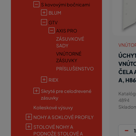
S kovovými bočnicami
BLUM
GTV
AXIS PRO
ZÁSUVKOVÉ
VNÚTO
SADY
VNÚTORNÉ
ÚCHY
ZÁSUVKY
VNÚT
PRÍSLUŠENSTVO
ČELA 
A, H8
RIEX
Skryté pre celodrevené
Katalóg
zásuvky
4894
Sklado
Kolieskové výsuvy
NOHY A SOKLOVÉ PROFILY
STOLOVÉ NOHY A
-
PODNOŽE STOLOVÉ A