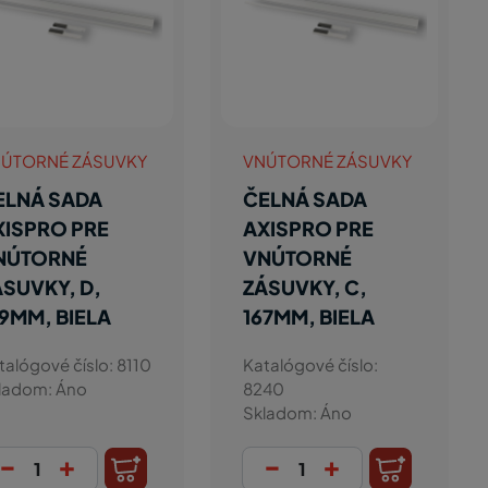
ÚTORNÉ ZÁSUVKY
VNÚTORNÉ ZÁSUVKY
ELNÁ SADA
ČELNÁ SADA
XISPRO PRE
AXISPRO PRE
NÚTORNÉ
VNÚTORNÉ
ÁSUVKY, D,
ZÁSUVKY, C,
99MM, BIELA
167MM, BIELA
talógové číslo: 8110
Katalógové číslo:
ladom: Áno
8240
Skladom: Áno
-
+
-
+