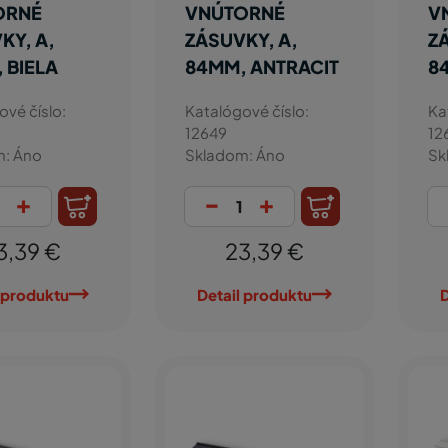
ORNÉ
VNÚTORNÉ
V
KY, A,
ZÁSUVKY, A,
Z
 BIELA
84MM, ANTRACIT
8
ové číslo:
Katalógové číslo:
Ka
12649
12
m: Áno
Skladom: Áno
Sk
+
-
+
3,39 €
23,39 €
 produktu
Detail produktu
D