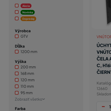
Akcia
Novinka
Dopredaj
Výrobca
GTV
VNÚTO
ÚCHY
Dĺžka
1200 mm
VNÚT
ČELA 
Výška
C, H1
200 mm
ČIERN
168 mm
120 mm
Katalóg
110 mm
12660
95 mm
Sklado
Zobraziť všetko
-
Farba