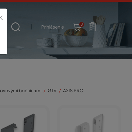
0
t
Prihlásenie
kovovými bočnicami
GTV
AXIS PRO