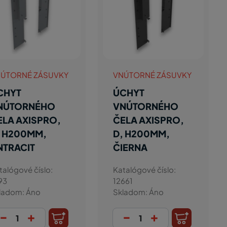
ÚTORNÉ ZÁSUVKY
VNÚTORNÉ ZÁSUVKY
CHYT
ÚCHYT
NÚTORNÉHO
VNÚTORNÉHO
ELA AXISPRO,
ČELA AXISPRO,
, H200MM,
D, H200MM,
NTRACIT
ČIERNA
talógové číslo:
Katalógové číslo:
93
12661
ladom: Áno
Skladom: Áno
-
+
-
+