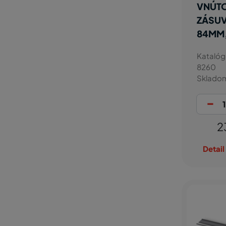
VNÚT
ZÁSUV
84MM,
Katalóg
8260
Sklado
-
2
Detail