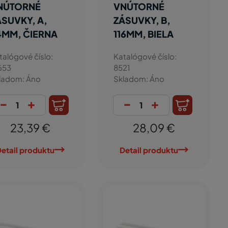
NÚTORNÉ
VNÚTORNÉ
ÁSUVKY, A,
ZÁSUVKY, B,
4MM, ČIERNA
116MM, BIELA
talógové číslo:
Katalógové číslo:
653
8521
ladom: Áno
Skladom: Áno
-
+
-
+
23,39 €
28,09 €
etail produktu
Detail produktu