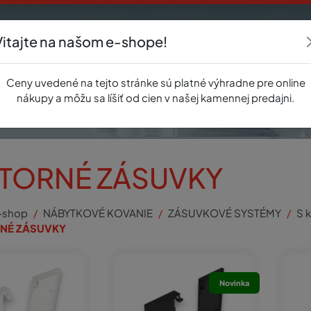
Vitajte na našom e-shope!
Akcie
E-shop
Registrácia
Novinky
O nás
Predajňa
Kontak
Ceny uvedené na tejto stránke sú platné výhradne pre online
nákupy a môžu sa líšiť od cien v našej kamennej predajni.
TORNÉ ZÁSUVKY
-shop
NÁBYTKOVÉ KOVANIE
ZÁSUVKOVÉ SYSTÉMY
S 
NÉ ZÁSUVKY
Novinka