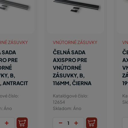
RNÉ ZÁSUVKY
VNÚTORNÉ ZÁSUVKY
VN
 SADA
ČELNÁ SADA
Č
RO PRE
AXISPRO PRE
A
ORNÉ
VNÚTORNÉ
V
KY, B,
ZÁSUVKY, B,
Z
, ANTRACIT
116MM, ČIERNA
1
ové číslo:
Katalógové číslo:
Ka
12654
Sk
m: Áno
Skladom: Áno
+
-
+