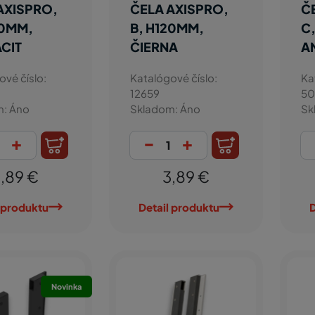
AXISPRO,
ČELA AXISPRO,
Č
20MM,
B, H120MM,
C
CIT
ČIERNA
A
ové číslo:
Katalógové číslo:
Ka
12659
50
m: Áno
Skladom: Áno
Sk
+
-
+
,89 €
3,89 €
 produktu
Detail produktu
D
Novinka