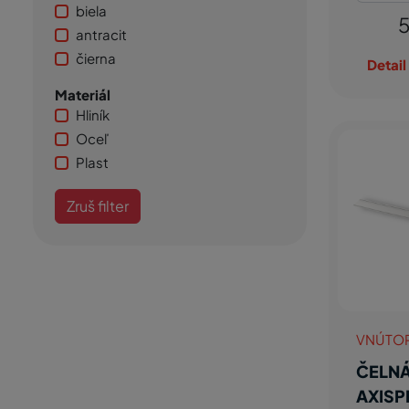
biela
5
antracit
čierna
Detail
Materiál
Hliník
Oceľ
Plast
Zruš filter
VNÚTO
ČELNÁ
AXISP