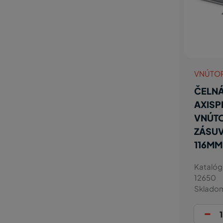
VNÚTO
ČELNÁ
AXISP
VNÚT
ZÁSUV
116MM
Katalóg
12650
Sklado
-