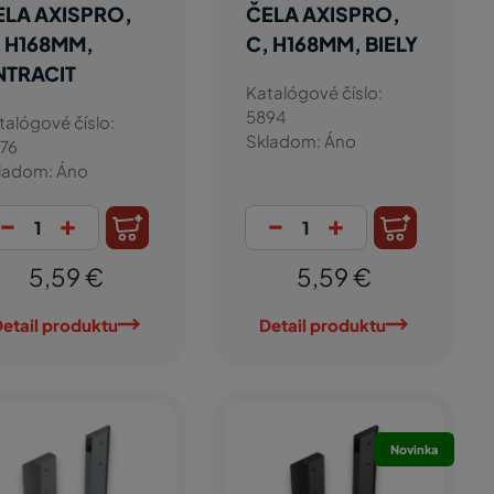
ELA AXISPRO,
ČELA AXISPRO,
, H168MM,
C, H168MM, BIELY
NTRACIT
Katalógové číslo:
5894
talógové číslo:
Skladom: Áno
76
ladom: Áno
-
+
-
+
5,59 €
5,59 €
etail produktu
Detail produktu
Novinka