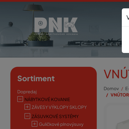
VNÚ
Sortiment
Domov
E
Dopredaj
VNÚTOR
NÁBYTKOVÉ KOVANIE
ZÁVESY VÝKLOPY SKLOPY
ZÁSUVKOVÉ SYSTÉMY
Guličkové plnovýsuvy