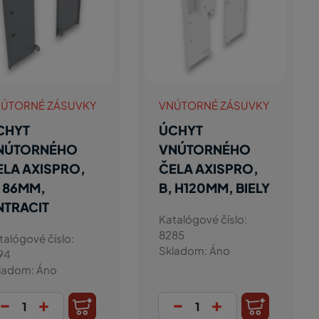
ÚTORNÉ ZÁSUVKY
VNÚTORNÉ ZÁSUVKY
CHYT
ÚCHYT
NÚTORNÉHO
VNÚTORNÉHO
ELA AXISPRO,
ČELA AXISPRO,
, 86MM,
B, H120MM, BIELY
NTRACIT
Katalógové číslo:
8285
talógové číslo:
Skladom: Áno
94
ladom: Áno
-
+
-
+