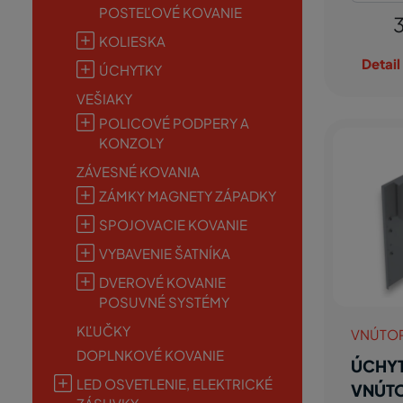
POSTEĽOVÉ KOVANIE
3
KOLIESKA
Detail
ÚCHYTKY
VEŠIAKY
POLICOVÉ PODPERY A
KONZOLY
ZÁVESNÉ KOVANIA
ZÁMKY MAGNETY ZÁPADKY
SPOJOVACIE KOVANIE
VYBAVENIE ŠATNÍKA
DVEROVÉ KOVANIE
POSUVNÉ SYSTÉMY
KĽUČKY
VNÚTO
DOPLNKOVÉ KOVANIE
ÚCHY
LED OSVETLENIE, ELEKTRICKÉ
VNÚT