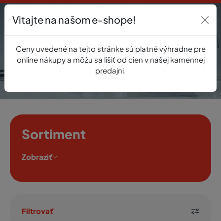
Vitajte na našom e-shope!
Prihlásenie
Ceny uvedené na tejto stránke sú platné výhradne pre
0
online nákupy a môžu sa líšiť od cien v našej kamennej
predajni.
Sortiment
Zobraziť
Filtrovať