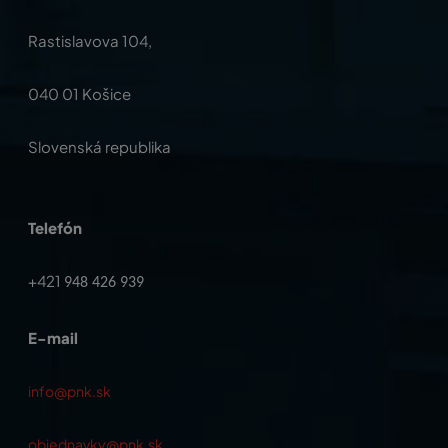
Rastislavova 104,
040 01 Košice
Slovenská republika
Telefón
+421
948 426 939
E-mail
info@pnk.sk
objednavky@pnk.sk