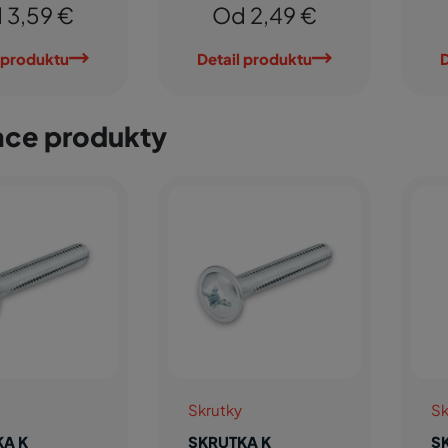
 3,59 €
Od 2,49 €
 produktu
Detail produktu
D
ace produkty
Skrutky
Sk
KA K
SKRUTKA K
S