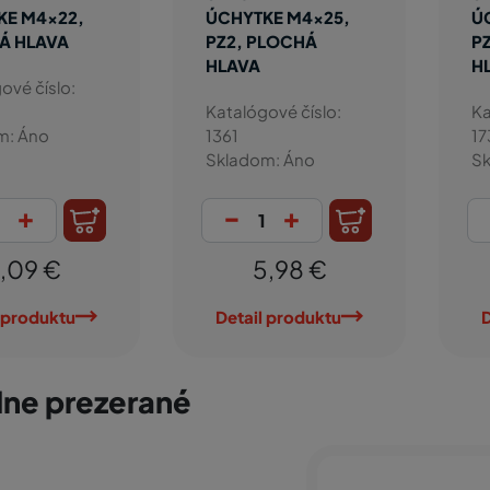
KE M4x22,
ÚCHYTKE M4x25,
Ú
Á HLAVA
PZ2, PLOCHÁ
P
HLAVA
H
ové číslo:
Katalógové číslo:
Ka
m: Áno
1361
17
Skladom: Áno
Sk
+
-
+
,09 €
5,98 €
 produktu
Detail produktu
D
ne prezerané