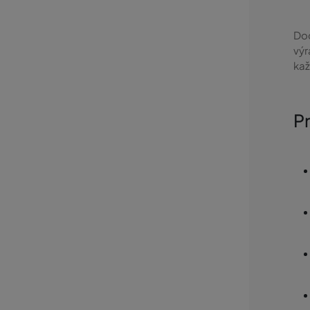
Dod
výr
kaž
P