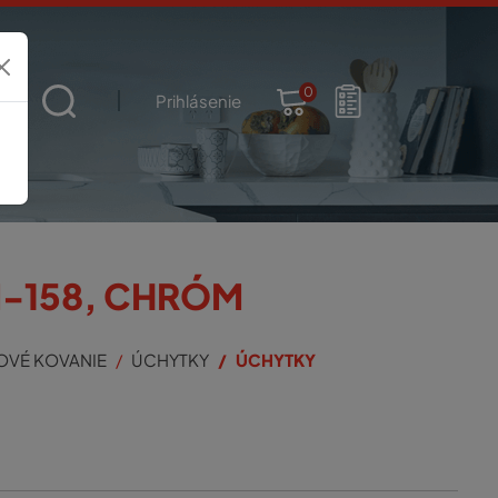
0
t
Prihlásenie
-158, CHRÓM
OVÉ KOVANIE
ÚCHYTKY
ÚCHYTKY