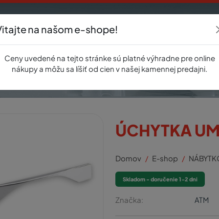
Vitajte na našom e-shope!
Akcie
E-shop
Registrácia
Novinky
O nás
Predajňa
Kontak
Ceny uvedené na tejto stránke sú platné výhradne pre online
nákupy a môžu sa líšiť od cien v našej kamennej predajni.
ÚCHYTKA UM
Domov
E-shop
NÁBYTK
Skladom - doručenie 1-2 dni
Značka:
ATM