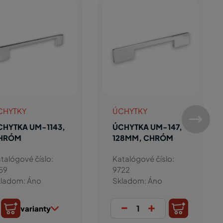
CHYTKY
ÚCHYTKY
CHYTKA UM-1143,
ÚCHYTKA UM-147,
HRÓM
128MM, CHRÓM
talógové číslo:
Katalógové číslo:
59
9722
ladom: Áno
Skladom: Áno
-
+
varianty