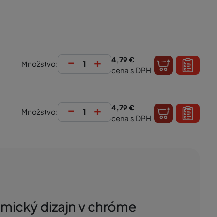
-
+
4,79 €
Množstvo:
cena s DPH
-
+
4,79 €
Množstvo:
cena s DPH
ický dizajn v chróme