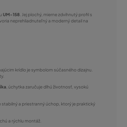
ou
UM-158
. Jej plochý, mierne zdvihnutý profil s
voria neprehliadnuteľný a moderný detail na
najúcim krídlo je symbolom súčasného dizajnu.
ty.
níka
, úchytka zaručuje dlhú životnosť, vysokú
stabilný a priestranný úchop, ktorý je praktický
chú a rýchlu montáž.