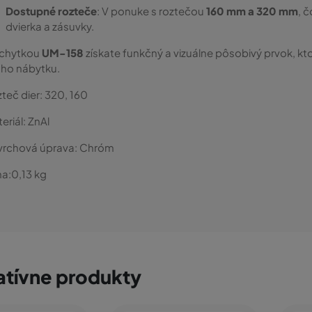
Dostupné rozteče
: V ponuke s roztečou
160 mm a 320 mm
, č
dvierka a zásuvky.
úchytkou
UM-158
získate funkčný a vizuálne pôsobivý prvok, k
ho nábytku.
teč dier:
320, 160
eriál:
ZnAl
vrchová úprava:
Chróm
a:
0,13
kg
atívne produkty