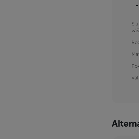
S 
váš
Roz
Mat
Po
Váh
Altern