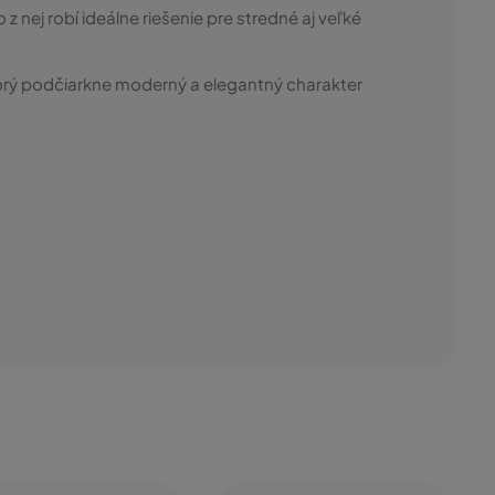
o z nej robí ideálne riešenie pre stredné aj veľké
torý podčiarkne moderný a elegantný charakter