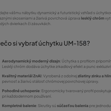
ajte vášmu nábytku dynamický a futuristický vzhľad s úchytk
aznými skoseniami a žiarivá povrchová úprava
lesklý chróm
vyt
dých dvierkach či zásuvkách.
rečo si vybrať úchytku UM-158?
Aerodynamický moderný dizajn
: Úchytka s profilom pripomí
Lesklý chróm dodáva úchytke zrkadlový efekt a punc exkluzivi
Kvalitný materiál ZnAl
: Vyrobená z odolnej
zliatiny zinku a hli
pevnosť a žiarivú stálosť chrómovej povrchovej úpravy.
Pohodlné uchopenie
: Ergonomicky tvarovaný profil poskytuje 
pri každodennom používaní.
Kompletné balenie
: Skrutky sú
súčasťou balenia
pre jednodu