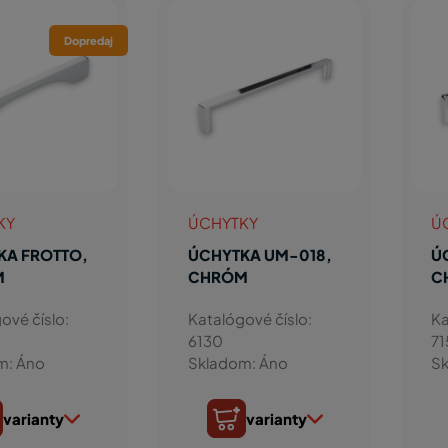
Dopredaj
KY
ÚCHYTKY
Ú
KA FROTTO,
ÚCHYTKA UM-018,
Ú
M
CHRÓM
C
ové číslo:
Katalógové číslo:
Ka
6130
71
m: Áno
Skladom: Áno
Sk
varianty
varianty