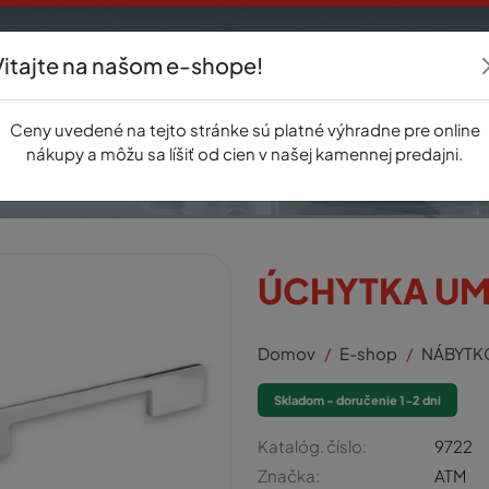
Vitajte na našom e-shope!
Akcie
E-shop
Registrácia
Novinky
O nás
Predajňa
Kontak
Ceny uvedené na tejto stránke sú platné výhradne pre online
nákupy a môžu sa líšiť od cien v našej kamennej predajni.
ÚCHYTKA UM
Domov
E-shop
NÁBYTK
Skladom - doručenie 1-2 dni
Katalóg. číslo:
9722
Značka:
ATM