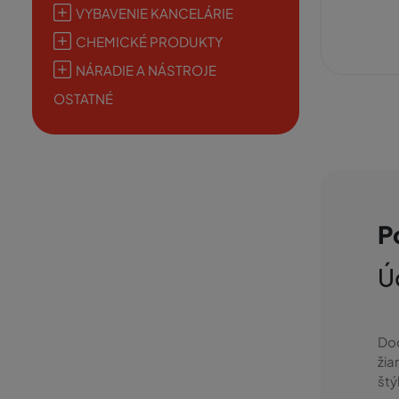
VYBAVENIE KANCELÁRIE
CHEMICKÉ PRODUKTY
NÁRADIE A NÁSTROJE
OSTATNÉ
P
Ú
Dod
žia
štýl