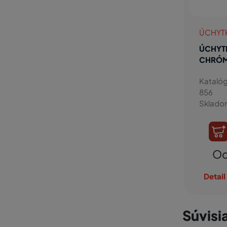
ÚCHYT
ÚCHYT
CHRÓ
Katalóg
856
Sklado
Od
Detail
Súvisi