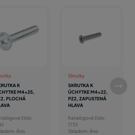
Skrutky
Nezaradený t
SKRUTKA K
DW-Vrták
ÚCHYTKE M4x25,
Extreme2, 
PZ2, ZAPUSTENÁ
Katalógové čí
HLAVA
1906
Katalógové číslo:
Skladom: Án
1734
Skladom: Áno