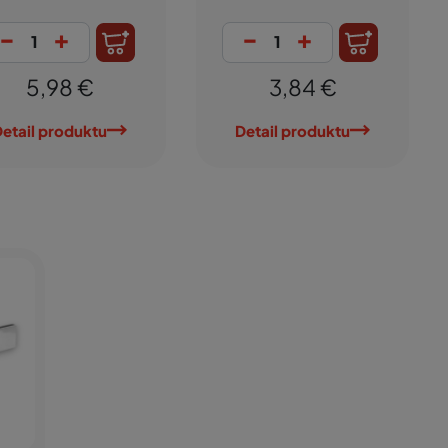
-
+
-
+
2,67 €
2,00
Detail produktu
Detail prod