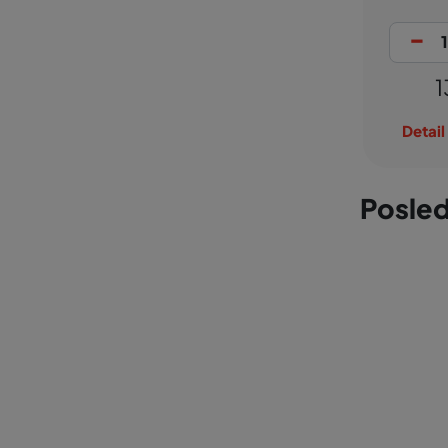
-
+
-
+
13,61 €
2,09 €
Detail produktu
Detail produktu
Posled