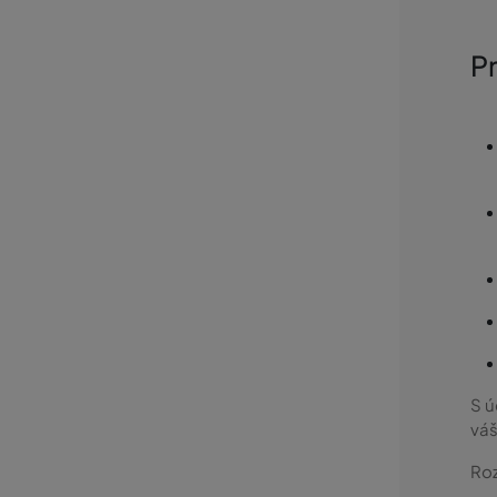
P
S 
váš
Roz