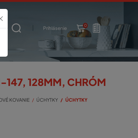
0
t
Prihlásenie
-147, 128MM, CHRÓM
OVÉ KOVANIE
ÚCHYTKY
ÚCHYTKY