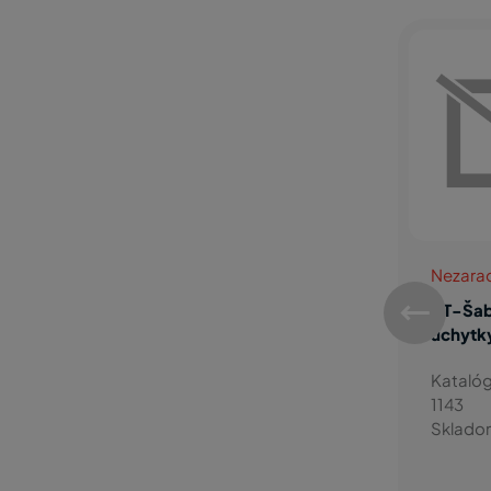
Nezaradený tovar
Skrutky
HT-Šablona pre
SKRUTKA K
úchytky
ÚCHYTKE M4x22,
PLOCHÁ HLAVA
Katalógové číslo:
1143
Katalógové číslo:
Skladom: Áno
1311
Skladom: Áno