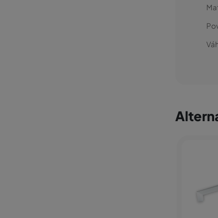
Mat
Po
Váh
Altern