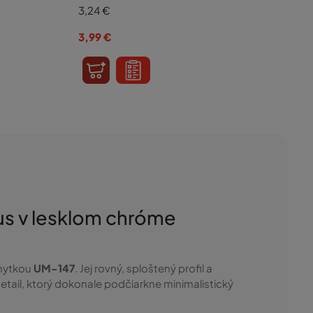
3,24
€
3,99
€
us v lesklom chróme
chytkou
UM-147
. Jej rovný, sploštený profil a
detail, ktorý dokonale podčiarkne minimalistický