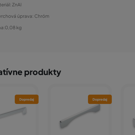
eriál:
ZnAl
vrchová úprava:
Chróm
a:
0,08
kg
atívne produkty
Dopredaj
Dopredaj