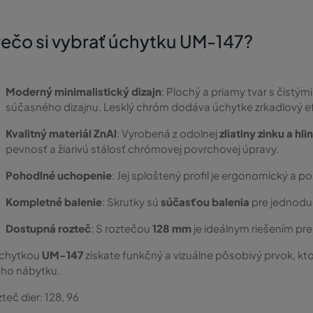
rečo si vybrať úchytku UM-147?
Moderný minimalistický dizajn
: Plochý a priamy tvar s čist
súčasného dizajnu. Lesklý chróm dodáva úchytke zrkadlový efe
Kvalitný materiál ZnAl
: Vyrobená z odolnej
zliatiny zinku a hli
pevnosť a žiarivú stálosť chrómovej povrchovej úpravy.
Pohodlné uchopenie
: Jej sploštený profil je ergonomický a p
Kompletné balenie
: Skrutky sú
súčasťou balenia
pre jednodu
Dostupná rozteč
: S roztečou
128 mm
je ideálnym riešením pre
úchytkou
UM-147
získate funkčný a vizuálne pôsobivý prvok, k
ho nábytku.
teč dier:
128, 96