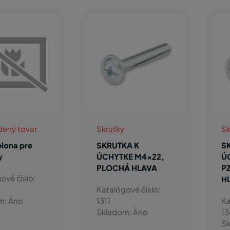
Skrutky
Skrutky
SKRUTKA K
SKRUTKA K
ÚCHYTKE M4x25,
ÚCHYTKE M4x22,
PZ2, PLOCHÁ
PZ2, ZAPUSTENÁ
HLAVA
HLAVA
Katalógové číslo:
Katalógové číslo:
1361
1733
Skladom: Áno
Skladom: Áno