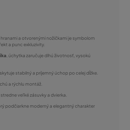
ými hranami a otvorenými nožičkami je symbolom
kt a punc exkluzivity.
níka
, úchytka zaručuje dlhú životnosť, vysokú
oskytuje stabilný a príjemný úchop po celej dĺžke.
chú a rýchlu montáž.
 stredne veľké zásuvky a dvierka.
torý podčiarkne moderný a elegantný charakter