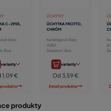
KY
ÚCHYTKY
Ú
KA C-2955,
ÚCHYTKA FROTTO,
Ú
M
CHRÓM
C
ové číslo:
Katalógové číslo:
Ka
4380
6
m: Áno
Skladom: Áno
Sk
varianty
varianty
 1,09 €
Od 3,59 €
 produktu
Detail produktu
D
ace produkty