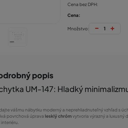
Cena bez DPH:
Cena:
-
+
Množstvo:
odrobný popis
chytka UM-147: Hladký minimalizm
ajte vášmu nábytku moderný a neprehliadnuteľný vzhľad s ú
rivá povrchová úprava
lesklý chróm
vytvoria výrazný a luxusný 
 interiéru.