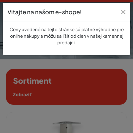
Vitajte na našom e-shope!
Prihlásenie
Ceny uvedené na tejto stránke sú platné výhradne pre
0
online nákupy a môžu sa líšiť od cien v našej kamennej
predajni.
Sortiment
Zobraziť