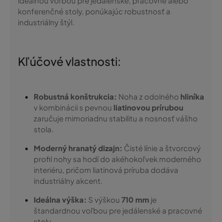
ideálnou voľbou pre jedálenské, pracovné alebo
konferenčné stoly, ponúkajúc robustnosť a
industriálny štýl.
Kľúčové vlastnosti:
Robustná konštrukcia:
Noha z odolného
hliníka
v kombinácii s pevnou
liatinovou prírubou
zaručuje mimoriadnu stabilitu a nosnosť vášho
stola.
Moderný hranatý dizajn:
Čisté línie a štvorcový
profil nohy sa hodí do akéhokoľvek moderného
interiéru, pričom liatinová príruba dodáva
industriálny akcent.
Ideálna výška:
S výškou
710 mm
je
štandardnou voľbou pre jedálenské a pracovné
stoly.