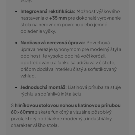
Integrovaná rektifikácia:
Možnosť výškového
nastavenia o
+35 mm
pre dokonalé vyrovnanie
stola na nerovnom povrchu alebo jemné
doladenie výšky.
Nadčasová nerezová úprava:
Povrchová
úprava nerez je synonymom pre moderný štýl a
odolnosť. Je vysoko odolná voči korózii,
opotrebovaniu a ľahko sa udržiava v čistote,
pričom dodáva interiéru čistý a sofistikovaný
vzhľad.
Jednoduchá montáž:
Liatinová príruba zaisťuje
rýchlu a spoľahlivú inštaláciu.
S
hliníkovou stolovou nohou s liatinovou prírubou
60x60mm
získate funkčný a vizuálne pôsobivý
prvok, ktorý podčiarkne moderný a industriálny
charakter vášho stola.