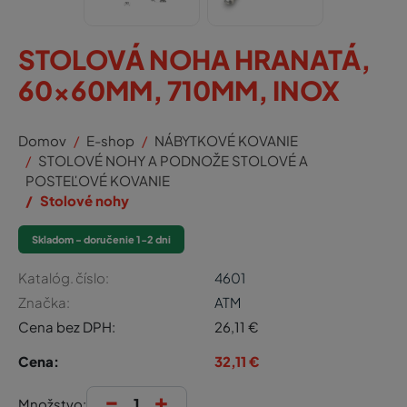
STOLOVÁ NOHA HRANATÁ,
60x60MM, 710MM, INOX
Domov
E-shop
NÁBYTKOVÉ KOVANIE
STOLOVÉ NOHY A PODNOŽE STOLOVÉ A
POSTEĽOVÉ KOVANIE
Stolové nohy
Skladom - doručenie 1-2 dni
Katalóg. číslo:
4601
Značka:
ATM
Cena bez DPH:
26,11
€
Cena:
32,11
€
-
+
Množstvo: