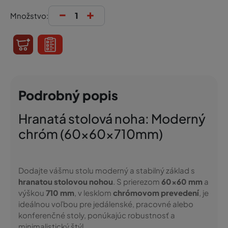
-
+
Množstvo:
Podrobný popis
Hranatá stolová noha: Moderný
chróm (60x60x710mm)
Dodajte vášmu stolu moderný a stabilný základ s
hranatou stolovou nohou
. S prierezom
60x60 mm
a
výškou
710 mm
, v lesklom
chrómovom prevedení
, je
ideálnou voľbou pre jedálenské, pracovné alebo
konferenčné stoly, ponúkajúc robustnosť a
minimalistický štýl.