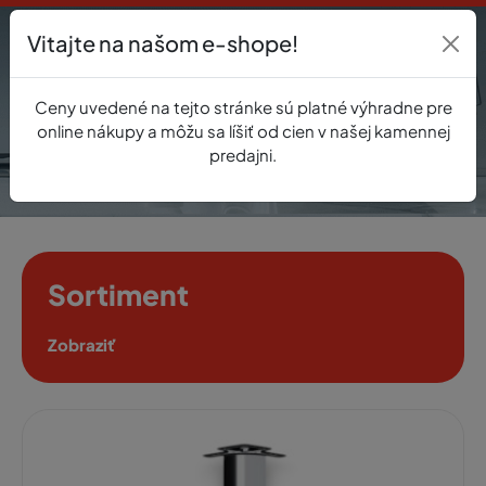
Vitajte na našom e-shope!
Prihlásenie
Ceny uvedené na tejto stránke sú platné výhradne pre
0
online nákupy a môžu sa líšiť od cien v našej kamennej
predajni.
Sortiment
Zobraziť