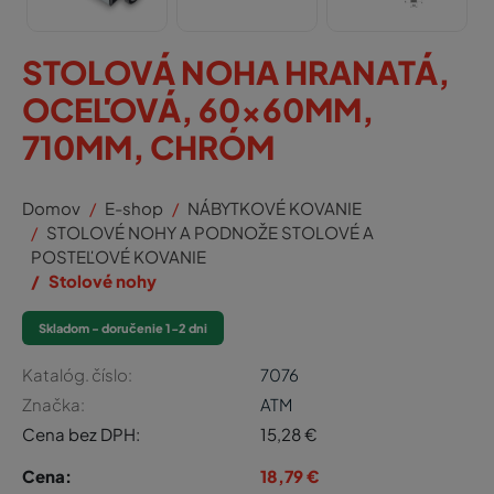
STOLOVÁ NOHA HRANATÁ,
OCEĽOVÁ, 60x60MM,
710MM, CHRÓM
Domov
E-shop
NÁBYTKOVÉ KOVANIE
STOLOVÉ NOHY A PODNOŽE STOLOVÉ A
POSTEĽOVÉ KOVANIE
Stolové nohy
Skladom - doručenie 1-2 dni
Katalóg. číslo:
7076
Značka:
ATM
Cena bez DPH:
15,28
€
Cena:
18,79
€