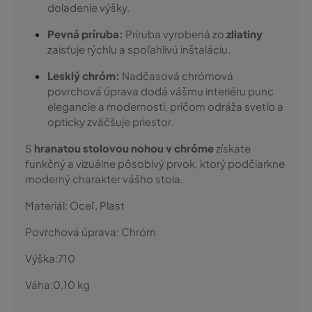
doladenie výšky.
Pevná príruba:
Príruba vyrobená zo
zliatiny
zaisťuje rýchlu a spoľahlivú inštaláciu.
Lesklý chróm:
Nadčasová chrómová
povrchová úprava dodá vášmu interiéru punc
elegancie a modernosti, pričom odráža svetlo a
opticky zväčšuje priestor.
S
hranatou stolovou nohou v chróme
získate
funkčný a vizuálne pôsobivý prvok, ktorý podčiarkne
moderný charakter vášho stola.
Materiál:
Oceľ, Plast
Povrchová úprava:
Chróm
Výška:
710
Váha:
0,10
kg