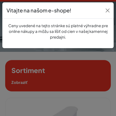
Vitajte na našom e-shope!
Prihlásenie
Ceny uvedené na tejto stránke sú platné výhradne pre
0
online nákupy a môžu sa líšiť od cien v našej kamennej
predajni.
Sortiment
Zobraziť