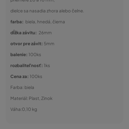
dielce sa nasadia zhora alebo čelne.
farba:
biela, hnedá, čierna
dĺžka závitu:
26mm
otvor pre závit:
5mm
balenie:
100ks
rozbaliteľnosť:
1ks
Cena za:
100ks
Farba:
biela
Materiál:
Plast, Zinok
Váha:
0,10
kg