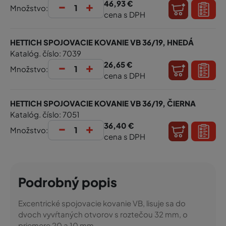
-
+
46,93 €
Množstvo:
cena s DPH
HETTICH SPOJOVACIE KOVANIE VB 36/19, HNEDÁ
Katalóg. číslo: 7039
-
+
26,65 €
Množstvo:
cena s DPH
HETTICH SPOJOVACIE KOVANIE VB 36/19, ČIERNA
Katalóg. číslo: 7051
-
+
36,40 €
Množstvo:
cena s DPH
Podrobný popis
Excentrické spojovacie kovanie VB, lisuje sa do
dvoch vyvŕtaných otvorov s roztečou 32 mm, o
priemere 20 a 10 mm,