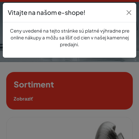
Vitajte na našom e-shope!
Prihlásenie
Ceny uvedené na tejto stránke sú platné výhradne pre
0
online nákupy a môžu sa líšiť od cien v našej kamennej
predajni.
Sortiment
Zobraziť