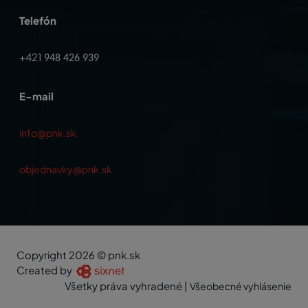
Telefón
+421
948 426 939
E-mail
info@pnk.sk
objednavky@pnk.sk
Copyright 2026 © pnk.sk
Created by
Všetky práva vyhradené
|
Všeobecné vyhlásenie