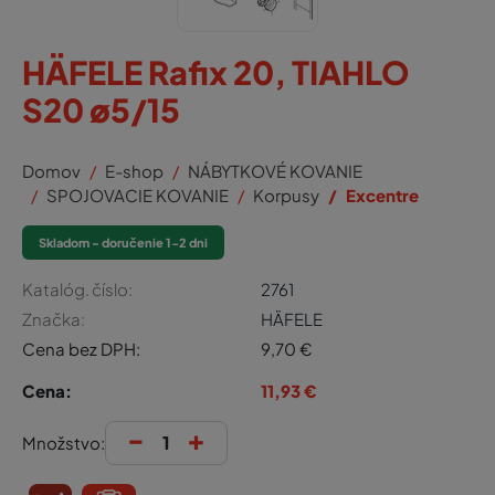
HÄFELE Rafix 20, TIAHLO
S20 ø5/15
Domov
E-shop
NÁBYTKOVÉ KOVANIE
SPOJOVACIE KOVANIE
Korpusy
Excentre
Skladom - doručenie 1-2 dni
Katalóg. číslo:
2761
Značka:
HÄFELE
Cena bez DPH:
9,70
€
Cena:
11,93
€
-
+
Množstvo: