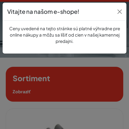
Vitajte na našom e-shope!
Prihlásenie
Ceny uvedené na tejto stránke sú platné výhradne pre
0
online nákupy a môžu sa líšiť od cien v našej kamennej
predajni.
Sortiment
Zobraziť