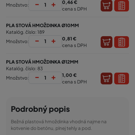
-
+
0,46 €
Množstvo:
cena s DPH
PLA STOVÁ HMOŽDINKA Ø10MM
Katalóg. číslo: 189
-
+
0,81 €
Množstvo:
cena s DPH
PLA STOVÁ HMOŽDINKA Ø12MM
Katalóg. číslo: 83
-
+
1,00 €
Množstvo:
cena s DPH
Podrobný popis
Bežná plastová hmoždinka vhodná najme na
kotvenie do betónu, plnej tehly a pod.