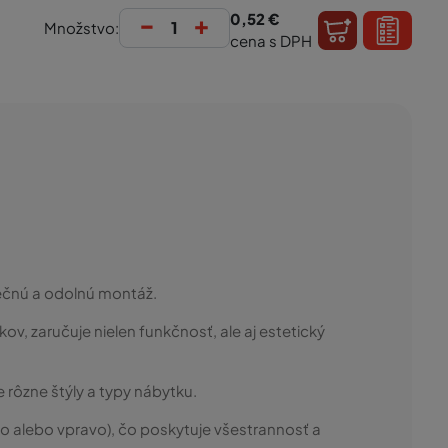
-
+
0,52 €
Množstvo:
cena s DPH
ečnú a odolnú montáž.
v, zaručuje nielen funkčnosť, ale aj estetický
 rôzne štýly a typy nábytku.
o alebo vpravo), čo poskytuje všestrannosť a