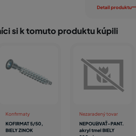
Detail produktu
íci si k tomuto produktu kúpili
maty
Nezaradený tovar
Si
Ch
AT 5/50,
NEPOUžIVAŤ-PANT.
ZINOK
akryl tmel BIELY
P