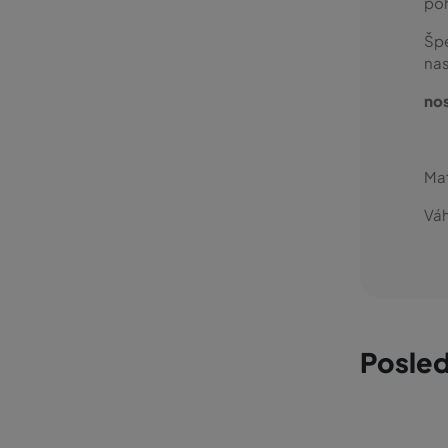
poh
Špe
nas
no
Mat
Váh
Posled