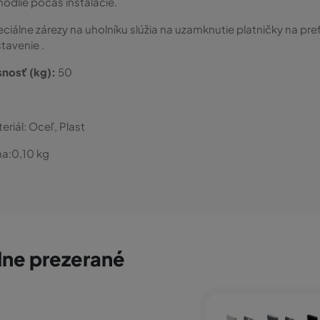
odlie počas inštalácie.
ciálne zárezy na uholníku slúžia na uzamknutie platničky na pre
tavenie .
snosť (kg):
50
eriál:
Oceľ, Plast
a:
0,10
kg
ne prezerané