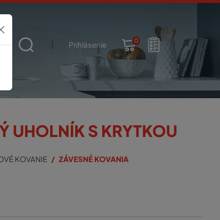
0
t
Prihlásenie
Ý UHOLNÍK S KRYTKOU
OVÉ KOVANIE
ZÁVESNÉ KOVANIA