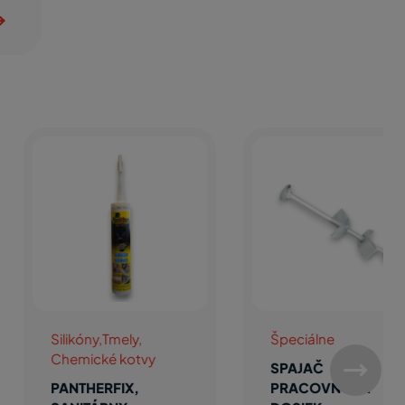
likóny,Tmely,
Špeciálne
emické kotvy
SPAJAČ
ANTHERFIX,
PRACOVNÝCH