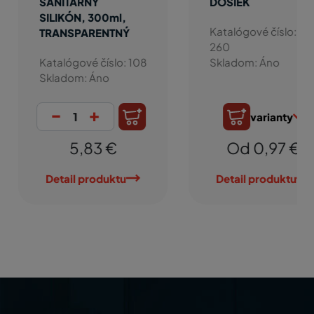
ANITÁRNY
DOSIEK
LIKÓN, 300ml,
Katalógové číslo:
RANSPARENTNÝ
260
talógové číslo: 108
Skladom: Áno
ladom: Áno
-
+
varianty
5,83 €
Od 0,97 €
etail produktu
Detail produktu