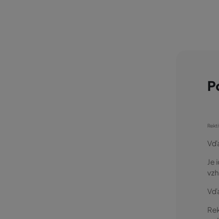
P
Rekti
Vďa
Je 
vzh
Vďa
Rek