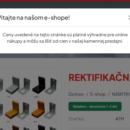
Vitajte na našom e-shope!
Akcie
E-shop
Registrácia
Novinky
O nás
Predajňa
Kontak
Ceny uvedené na tejto stránke sú platné výhradne pre online
nákupy a môžu sa líšiť od cien v našej kamennej predajni.
REKTIFIKAČN
Domov
E-shop
NÁBYTK
Skladom - doručenie 1-2 dni
Značka:
ATM