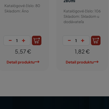
280ml
S
ové číslo: 80
SI
m: Áno
Katalógové číslo: 106
T
Skladom: Skladom u
dodávateľa
Ka
Sk
+
-
+
,57 €
1,82 €
 produktu
Detail produktu
D