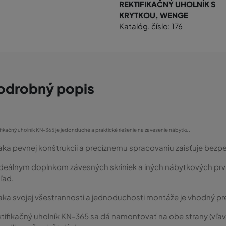
REKTIFIKAČNÝ UHOLNÍK S
KRYTKOU, WENGE
Katalóg. číslo: 176
odrobný popis
fikačný uholník KN-365 je jedonduché a praktické riešenie na zavesenie nábytku.
ka pevnej konštrukcii a precíznemu spracovaniu zaisťuje bezp
ideálnym doplnkom závesných skriniek a iných nábytkových prvko
ľad.
ka svojej všestrannosti a jednoduchosti montáže je vhodný pre
tifikačný uholník KN-365 sa dá namontovať na obe strany (vľav