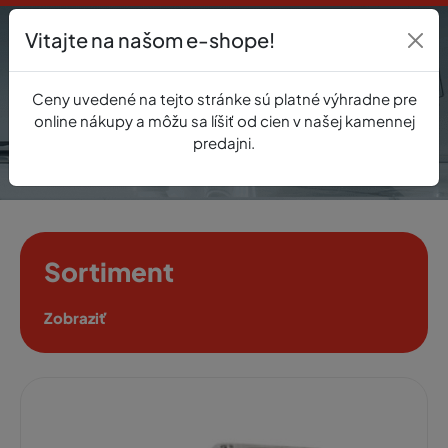
Vitajte na našom e-shope!
Prihlásenie
Ceny uvedené na tejto stránke sú platné výhradne pre
0
online nákupy a môžu sa líšiť od cien v našej kamennej
predajni.
Sortiment
Zobraziť