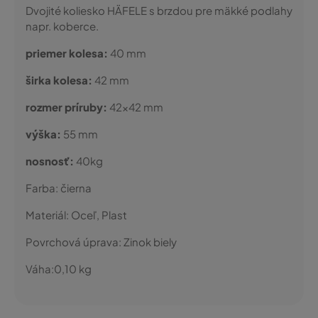
Dvojité koliesko HÄFELE s brzdou pre mäkké podlahy
napr. koberce.
priemer kolesa:
40 mm
širka kolesa:
42 mm
rozmer príruby:
42x42 mm
výška:
55 mm
nosnosť:
40kg
Farba:
čierna
Materiál:
Oceľ, Plast
Povrchová úprava:
Zinok biely
Váha:
0,10
kg