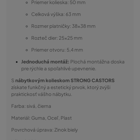
Priemer kolieska: 50 mm
Celková výška: 63 mm
Rozmer platničky: 38x38 mm
Rozteč dier: 25x25 mm
Priemer otvoru: 5,4 mm
Jednoduchá montáž:
Plochá montážna doska
pre rýchle a spoľahlivé upevnenie.
S
nábytkovým kolieskom STRONG CASTORS
získate funkčný a estetický prvok, ktorý zvýši
praktickosť vášho nábytku.
Farba:
sivá, čierna
Materiál:
Guma, Oceľ, Plast
Povrchová úprava:
Zinok biely