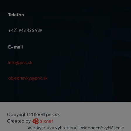
Telefón
+421
948 426 939
E-mail
info@pnk.sk
objednavky@pnk.sk
Copyright 2026 © pnk.sk
Created by
Všetky práva vyhradené
|
Všeobecné vyhlásenie