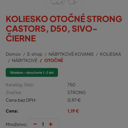
KOLIESKO OTOČNÉ STRONG
CASTORS, D50, SIVO-
ČIERNE
Domov
E-shop
NÁBYTKOVÉ KOVANIE
KOLIESKA
NÁBYTKOVÉ
OTOČNÉ
Skladom - doručenie 1-2 dni
Katalóg. číslo:
750
Značka:
STRONG
Cena bez DPH:
0,97
€
Cena:
1,19
€
-
+
Množstvo: