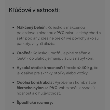
Kľúčové vlastnosti:
Mäkčený behúň:
Koliesko s mäkčenou
pojazdovou plochou z
PVC
zaisťuje tichý chod a
šetrí podlahy, ideálne pre citlivé povrchy ako sú
parkety, vinyl či dlažba.
Otočné:
Koliesko umožňuje plné otáčanie
(360°), čo uľahčuje manipuláciu s nábytkom.
Vysoká statická nosnosť:
Unesie až
40 kg
, čo
je ideálne pre skrinky, stolíky alebo vozíky.
Odolná konštrukcia:
Vyrobené z kombinácie
čierneho nylonu a PVC
, zabezpečuje vysokú
nosnosť a dlhú životnosť.
Špecifické rozmery: