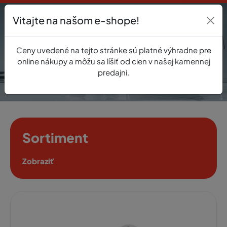
Vitajte na našom e-shope!
Prihlásenie
Ceny uvedené na tejto stránke sú platné výhradne pre
0
online nákupy a môžu sa líšiť od cien v našej kamennej
predajni.
Sortiment
Zobraziť