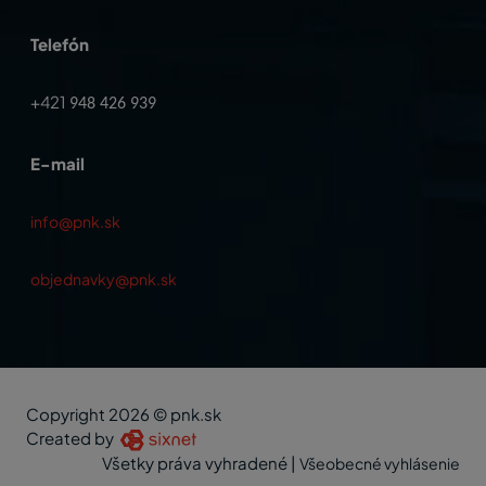
Telefón
+421
948 426 939
E-mail
info@pnk.sk
objednavky@pnk.sk
Copyright 2026 © pnk.sk
Created by
Všetky práva vyhradené
|
Všeobecné vyhlásenie