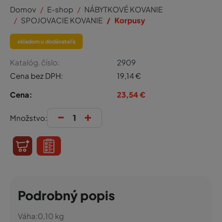
Domov
E-shop
NÁBYTKOVÉ KOVANIE
SPOJOVACIE KOVANIE
Korpusy
skladom u dodávateľa
Katalóg. číslo:
2909
Cena bez DPH:
19,14
€
Cena:
23,54
€
-
+
Množstvo:
Podrobný popis
Váha:
0,10
kg