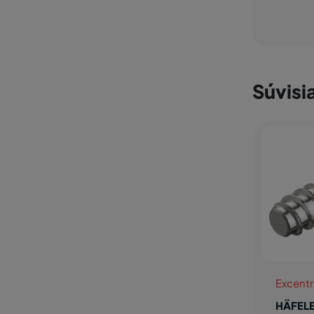
Súvisi
Excent
HÄFELE