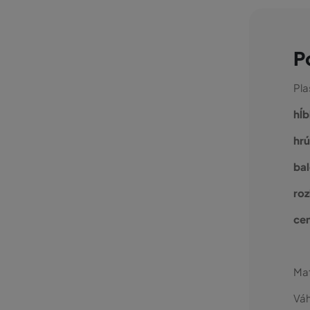
P
Pla
hĺb
hr
bal
roz
cen
Mat
Váh