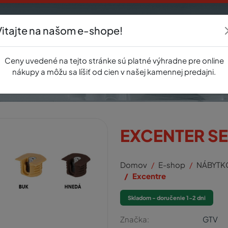
Vitajte na našom e-shope!
Akcie
E-shop
Registrácia
Novinky
O nás
Predajňa
Kontak
Ceny uvedené na tejto stránke sú platné výhradne pre online
nákupy a môžu sa líšiť od cien v našej kamennej predajni.
EXCENTER S
Domov
E-shop
NÁBYTK
Excentre
Skladom - doručenie 1-2 dni
Značka:
GTV