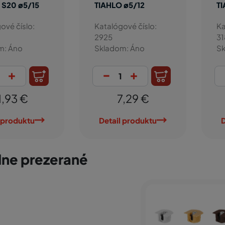
 S20 ø5/15
TIAHLO ø5/12
TI
ové číslo:
Katalógové číslo:
Ka
2925
31
m: Áno
Skladom: Áno
Sk
+
-
+
1,93 €
7,29 €
 produktu
Detail produktu
D
ne prezerané