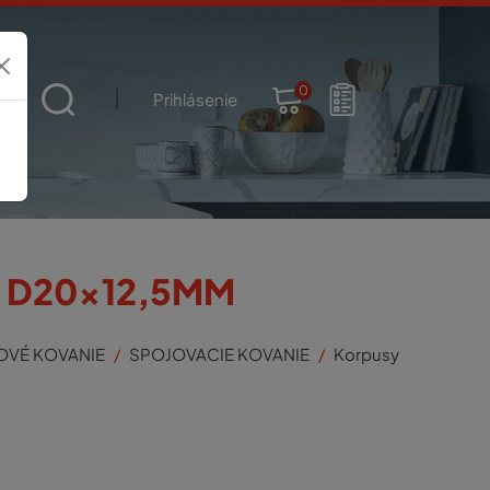
0
t
Prihlásenie
E D20x12,5MM
OVÉ KOVANIE
SPOJOVACIE KOVANIE
Korpusy