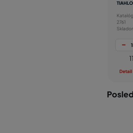
TIAHLO
Katalóg
2761
Sklado
-
1
Detail
Posled