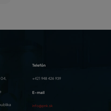
Telefón
104,
+421
948 426 939
e
E-mail
ublika
info@pnk.sk