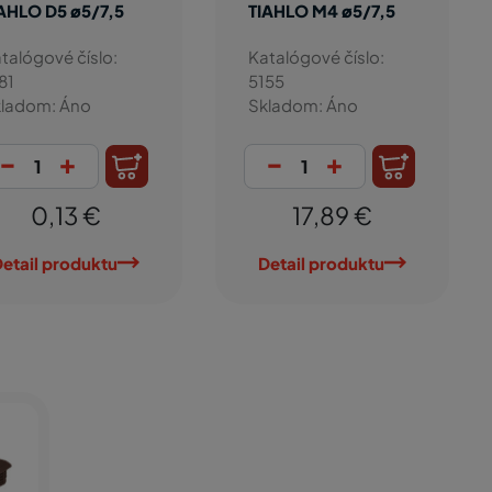
AHLO D5 ø5/7,5
TIAHLO M4 ø5/7,5
talógové číslo:
Katalógové číslo:
81
5155
ladom: Áno
Skladom: Áno
-
+
-
+
0,13 €
17,89 €
etail produktu
Detail produktu