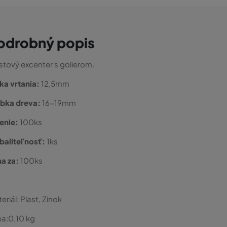
odrobný popis
stový excenter s golierom.
ka vrtania:
12,5mm
úbka dreva:
16-19mm
enie:
100ks
baliteľnosť:
1ks
a za:
100ks
eriál:
Plast, Zinok
a:
0,10
kg