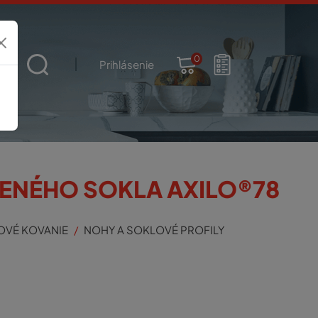
0
t
Prihlásenie
VENÉHO SOKLA AXILO®78
OVÉ KOVANIE
NOHY A SOKLOVÉ PROFILY