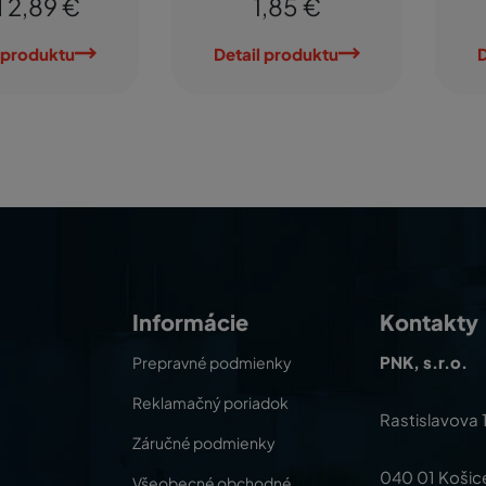
 2,89 €
1,85 €
 produktu
Detail produktu
D
Informácie
Kontakty
PNK, s.r.o.
Prepravné podmienky
Reklamačný poriadok
Rastislavova 
Záručné podmienky
040 01 Košic
Všeobecné obchodné