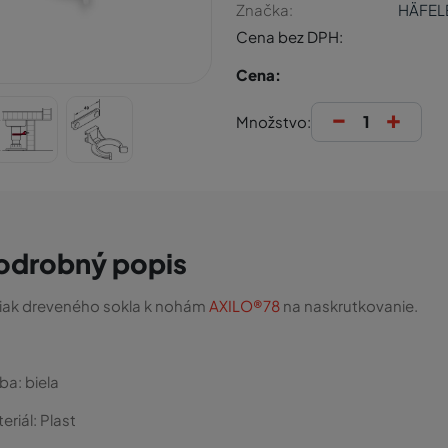
Značka:
HÄFEL
Cena bez DPH:
Cena:
-
+
Množstvo:
odrobný popis
iak dreveného sokla k nohám
AXILO®78
na naskrutkovanie.
rba:
biela
eriál:
Plast