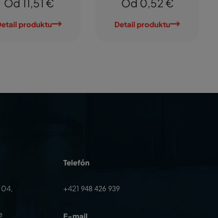
Od 11,51 €
Od 0,52 €
etail produktu
Detail produktu
Telefón
104,
+421
948 426 939
e
E-mail