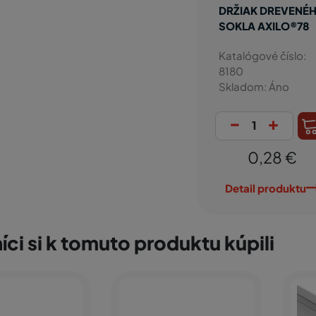
DRŽIAK DREVENÉ
SOKLA AXILO®78
Katalógové číslo:
8180
Skladom: Áno
-
+
0,28 €
Detail produktu
íci si k tomuto produktu kúpili