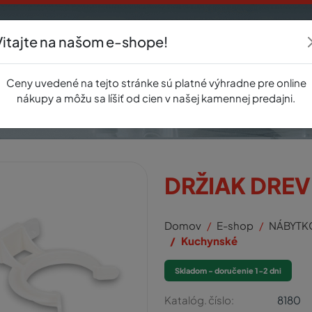
Vitajte na našom e-shope!
Akcie
E-shop
Registrácia
Novinky
O nás
Predajňa
Kontak
Ceny uvedené na tejto stránke sú platné výhradne pre online
nákupy a môžu sa líšiť od cien v našej kamennej predajni.
DRŽIAK DRE
Domov
E-shop
NÁBYTK
Kuchynské
Skladom - doručenie 1-2 dni
Katalóg. číslo:
8180