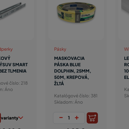
dperky
Pásky
Wi
KOVÝ
MASKOVACIA
LE
ÝSUV SMART
PÁSKA BLUE
R
 BEZ TLMENIA
DOLPHIN, 25MM,
1
50M, KREPOVÁ,
E
ové číslo: 218
ŽLTÁ
m: Áno
Ka
Katalógové číslo: 381
Sk
Skladom: Áno
-
+
varianty