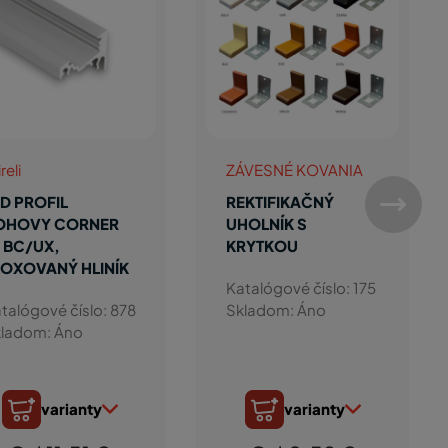
reli
ZÁVESNÉ KOVANIA
D PROFIL
REKTIFIKAČNÝ
OHOVY CORNER
UHOLNÍK S
0 BC/UX,
KRYTKOU
LOXOVANÝ HLINÍK
Katalógové číslo: 175
talógové číslo: 878
Skladom: Áno
ladom: Áno
varianty
varianty