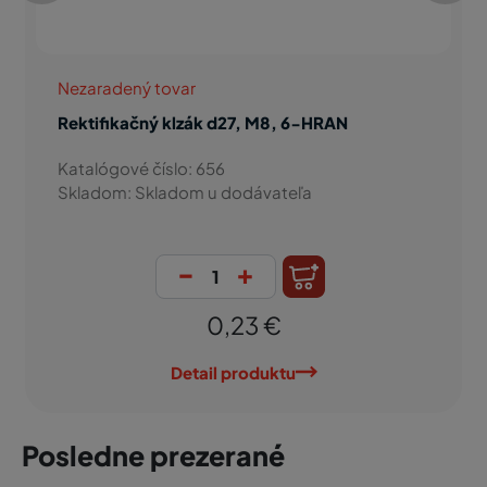
Nezaradený tovar
HAWERA-Vrták do dreva CV 10,0x120/81
Katalógové číslo: 908
Skladom: Áno
-
+
3,10 €
Detail produktu
Posledne prezerané