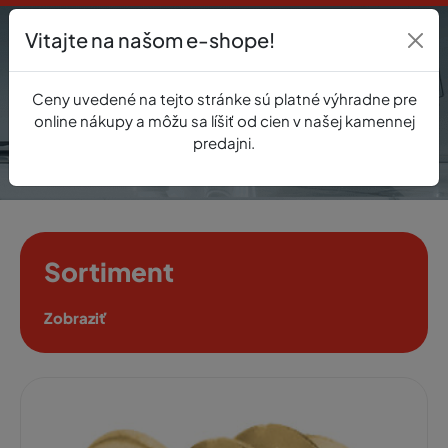
Vitajte na našom e-shope!
Prihlásenie
Ceny uvedené na tejto stránke sú platné výhradne pre
0
online nákupy a môžu sa líšiť od cien v našej kamennej
predajni.
Sortiment
Zobraziť