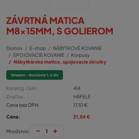
ZÁVRTNÁ MATICA
M8x15MM, S GOLIEROM
Domov
E-shop
NÁBYTKOVÉ KOVANIE
SPOJOVACIE KOVANIE
Korpusy
Nábytkárske matice, spojovacie skrutky
Skladom - doručenie 1-2 dni
Katalóg. číslo:
414
Značka:
HÄFELE
Cena bez DPH:
17,51
€
Cena:
21,54
€
-
+
Množstvo: