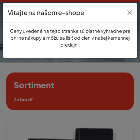
Vitajte na našom e-shope!
Prihlásenie
Ceny uvedené na tejto stránke sú platné výhradne pre
0
online nákupy a môžu sa líšiť od cien v našej kamennej
predajni.
Sortiment
Zobraziť