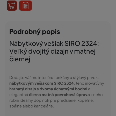
Podrobný popis
Nábytkový vešiak SIRO 2324:
Veľký dvojitý dizajn v matnej
čiernej
Dodajte vášmu interiéru funkčný a štýlový prvok s
nábytkovým vešiakom SIRO 2324
. Jeho inovatívny
hranatý dizajn s dvoma úchytnými bodmi
a
elegantná
čierna matná povrchová úprava
z neho
robia ideálny doplnok pre predsiene, kúpeľne,
spálne alebo kancelárie.