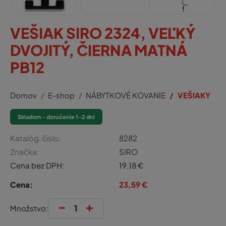
VEŠIAK SIRO 2324, VEĽKÝ
DVOJITÝ, ČIERNA MATNÁ
PB12
Domov
E-shop
NÁBYTKOVÉ KOVANIE
VEŠIAKY
Skladom - doručenie 1-2 dni
Katalóg. číslo:
8282
Značka:
SIRO
Cena bez DPH:
19,18
€
Cena:
23,59
€
-
+
Množstvo: