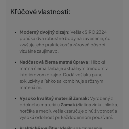
Kľúčové vlastnosti:
Moderný dvojitý dizajn:
Vešiak SIRO 2324
ponúka dva robustné body na zavesenie, čo
zvyšuje jeho praktickosť a zároveň pôsobí
vizuálne zaujímavo.
Nadčasová čierna matná úprava:
Hlboká
matná čierna farba je aktuálnym trendom v
interiérovom dizajne. Dodá vešiaku punc
exkluzivity a ľahko sa kombinuje s rôznymi
materiálmi.
Vysoko kvalitný materiál Zamak:
Vyrobený z
odolného materiálu
Zamak
(zliatina zinku, hliníka,
horčíka a medi), vešiak zaručuje dlhú životnosť a
vysokú odolnosť pri každodennom používaní.
Praktické využitie:
Ideálny na zavesenie