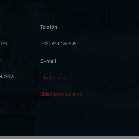
Telefón
104,
+421
948 426 939
e
E-mail
ublika
info@pnk.sk
objednavky@pnk.sk