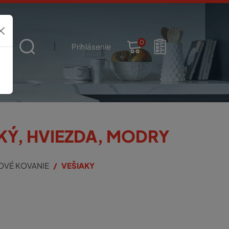
0
t
Prihlásenie
KÝ, HVIEZDA, MODRY
OVÉ KOVANIE
VEŠIAKY