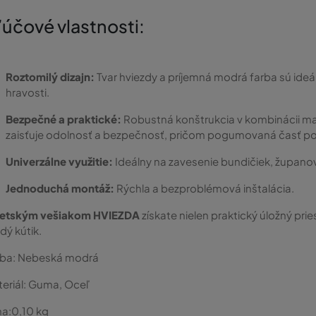
ľúčové vlastnosti:
Roztomilý dizajn:
Tvar hviezdy a príjemná modrá farba sú ideál
hravosti.
Bezpečné a praktické:
Robustná konštrukcia v kombinácii ma
zaisťuje odolnosť a bezpečnosť, pričom pogumovaná časť p
Univerzálne využitie:
Ideálny na zavesenie bundičiek, županov
Jednoduchá montáž:
Rýchla a bezproblémová inštalácia.
etským vešiakom HVIEZDA
získate nielen praktický úložný pries
dý kútik.
rba:
Nebeská modrá
eriál:
Guma, Oceľ
a:
0,10
kg