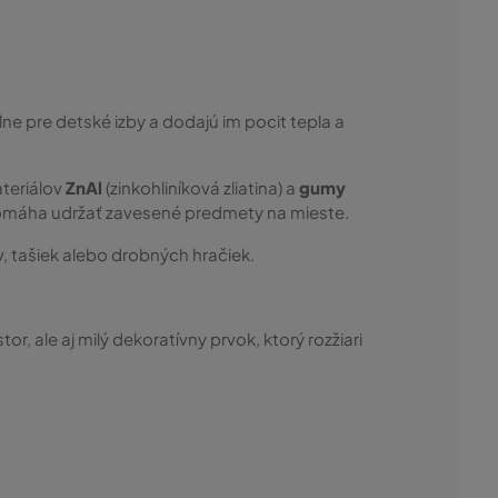
ne pre detské izby a dodajú im pocit tepla a
teriálov
ZnAl
(zinkohliníková zliatina) a
gumy
omáha udržať zavesené predmety na mieste.
, tašiek alebo drobných hračiek.
tor, ale aj milý dekoratívny prvok, ktorý rozžiari