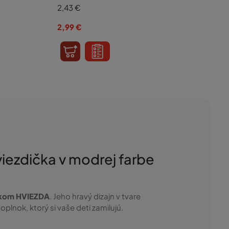
2,43
€
2,99
€
iezdička v modrej farbe
akom HVIEZDA
. Jeho hravý dizajn v tvare
plnok, ktorý si vaše deti zamilujú.