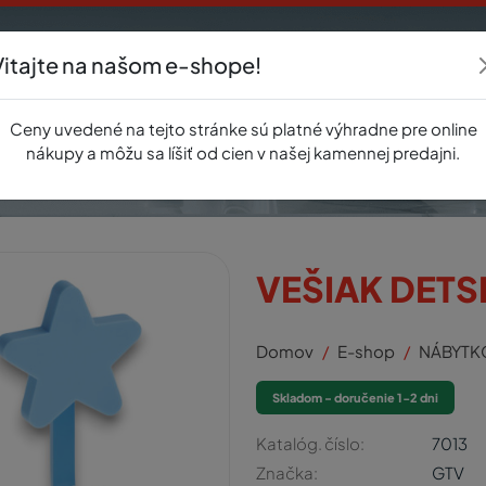
Vitajte na našom e-shope!
Akcie
E-shop
Registrácia
Novinky
O nás
Predajňa
Kontak
Ceny uvedené na tejto stránke sú platné výhradne pre online
nákupy a môžu sa líšiť od cien v našej kamennej predajni.
VEŠIAK DETS
Domov
E-shop
NÁBYTK
Skladom - doručenie 1-2 dni
Katalóg. číslo:
7013
Značka:
GTV