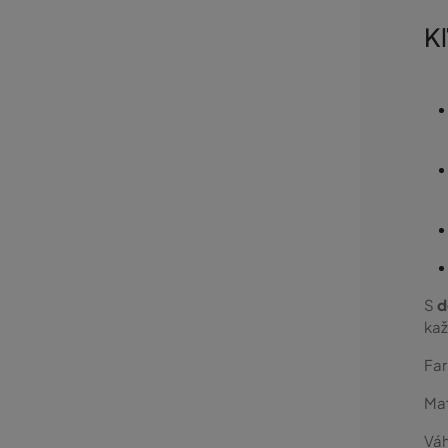
K
S
d
kaž
Fa
Mat
Váh