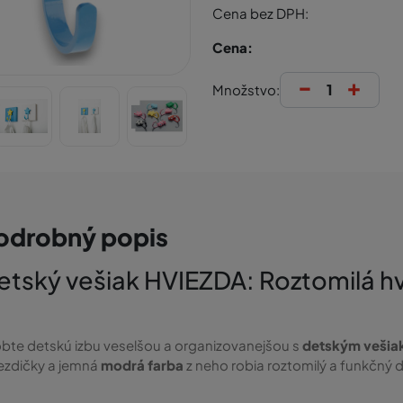
Cena bez DPH:
Cena:
-
+
Množstvo:
odrobný popis
etský vešiak HVIEZDA: Roztomilá hv
bte detskú izbu veselšou a organizovanejšou s
detským veši
ezdičky a jemná
modrá farba
z neho robia roztomilý a funkčný do