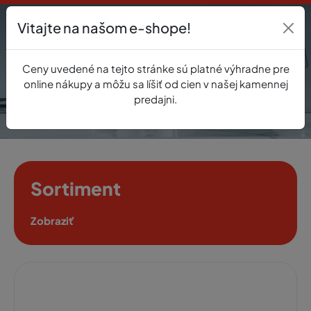
Vitajte na našom e-shope!
Prihlásenie
Ceny uvedené na tejto stránke sú platné výhradne pre
0
online nákupy a môžu sa líšiť od cien v našej kamennej
predajni.
Sortiment
Zobraziť