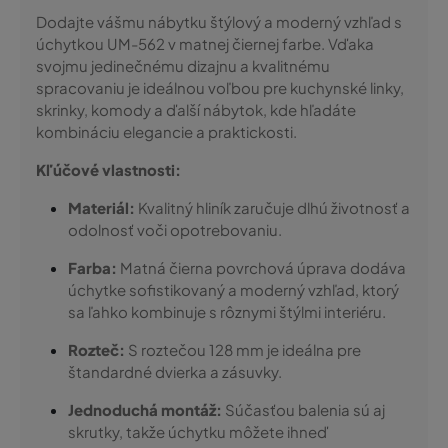
Dodajte vášmu nábytku štýlový a moderný vzhľad s
úchytkou UM-562 v matnej čiernej farbe. Vďaka
svojmu jedinečnému dizajnu a kvalitnému
spracovaniu je ideálnou voľbou pre kuchynské linky,
skrinky, komody a ďalší nábytok, kde hľadáte
kombináciu elegancie a praktickosti.
Kľúčové vlastnosti:
Materiál:
Kvalitný hliník zaručuje dlhú životnosť a
odolnosť voči opotrebovaniu.
Farba:
Matná čierna povrchová úprava dodáva
úchytke sofistikovaný a moderný vzhľad, ktorý
sa ľahko kombinuje s rôznymi štýlmi interiéru.
Rozteč:
S roztečou 128 mm je ideálna pre
štandardné dvierka a zásuvky.
Jednoduchá montáž:
Súčasťou balenia sú aj
skrutky, takže úchytku môžete ihneď