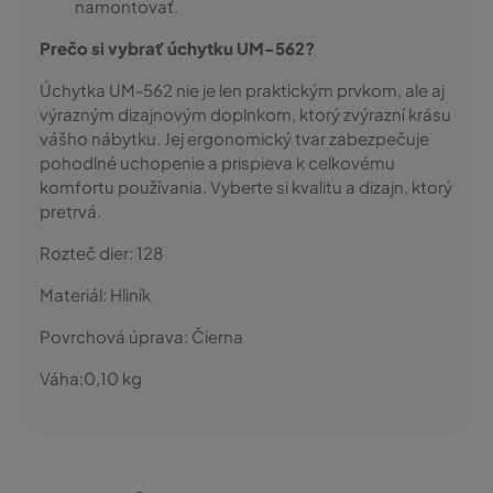
namontovať.
Prečo si vybrať úchytku UM-562?
Úchytka UM-562 nie je len praktickým prvkom, ale aj
výrazným dizajnovým doplnkom, ktorý zvýrazní krásu
vášho nábytku. Jej ergonomický tvar zabezpečuje
pohodlné uchopenie a prispieva k celkovému
komfortu používania. Vyberte si kvalitu a dizajn, ktorý
pretrvá.
Rozteč dier:
128
Materiál:
Hliník
Povrchová úprava:
Čierna
Váha:
0,10
kg