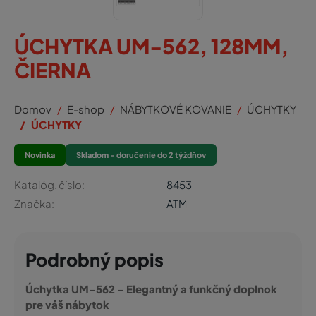
ÚCHYTKA UM-562, 128MM,
ČIERNA
Domov
E-shop
NÁBYTKOVÉ KOVANIE
ÚCHYTKY
ÚCHYTKY
Novinka
Skladom - doručenie do 2 týždňov
Katalóg. číslo:
8453
Značka:
ATM
Podrobný popis
Úchytka UM-562 – Elegantný a funkčný doplnok
pre váš nábytok