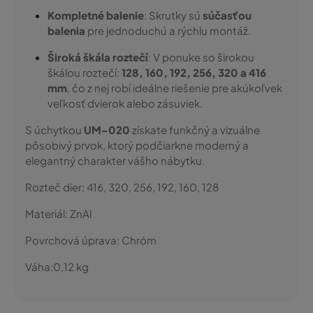
Kompletné balenie
: Skrutky sú
súčasťou
balenia
pre jednoduchú a rýchlu montáž.
Široká škála roztečí
: V ponuke so širokou
škálou roztečí:
128, 160, 192, 256, 320 a 416
mm
, čo z nej robí ideálne riešenie pre akúkoľvek
veľkosť dvierok alebo zásuviek.
S úchytkou
UM-020
získate funkčný a vizuálne
pôsobivý prvok, ktorý podčiarkne moderný a
elegantný charakter vášho nábytku.
Rozteč dier:
416, 320, 256, 192, 160, 128
Materiál:
ZnAl
Povrchová úprava:
Chróm
Váha:
0,12
kg