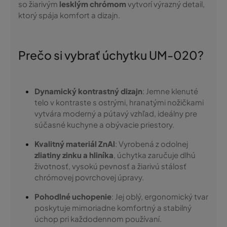
so žiarivým
lesklým chrómom
vytvorí výrazný detail,
ktorý spája komfort a dizajn.
Prečo si vybrať úchytku UM-020?
Dynamický kontrastný dizajn
: Jemne klenuté
telo v kontraste s ostrými, hranatými nožičkami
vytvára moderný a pútavý vzhľad, ideálny pre
súčasné kuchyne a obývacie priestory.
Kvalitný materiál ZnAl
: Vyrobená z odolnej
zliatiny zinku a hliníka
, úchytka zaručuje dlhú
životnosť, vysokú pevnosť a žiarivú stálosť
chrómovej povrchovej úpravy.
Pohodlné uchopenie
: Jej oblý, ergonomický tvar
poskytuje mimoriadne komfortný a stabilný
úchop pri každodennom používaní.