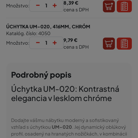
-
+
8,39 €
Množstvo:
cena s DPH
ÚCHYTKA UM-020, 416MM, CHRÓM
Katalóg. číslo: 4050
-
+
9,79 €
Množstvo:
cena s DPH
Podrobný popis
Úchytka UM-020: Kontrastná
elegancia v lesklom chróme
Dodajte vášmu nábytku moderný a sofistikovaný
vzhľad s úchytkou
UM-020
. Jej dynamický oblúkový
profil, osadený na hranatých nožičkách, v kombinácii