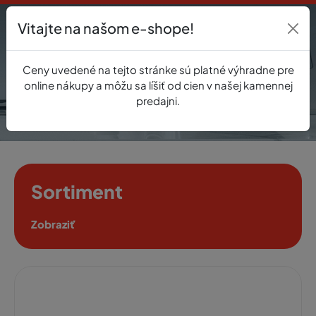
Vitajte na našom e-shope!
Prihlásenie
Ceny uvedené na tejto stránke sú platné výhradne pre
0
online nákupy a môžu sa líšiť od cien v našej kamennej
predajni.
Sortiment
Zobraziť