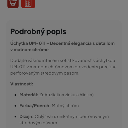
Podrobný popis
Úchytka UM-011 – Decentná elegancia s detailom
v matnom chróme
Dodajte vášmu interiéru sofistikovanosť s úchytkou
UM-011 v matnom chrómovom prevedení s precízne
perforovaným stredovým pásom.
Vlastnosti:
Materiál:
ZnAl (zliatina zinku a hliníka)
Farba/Povrch:
Matný chróm
Dizajn:
Oblý tvar s unikátnym perforovaným
stredovým pásom