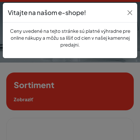
Vitajte na našom e-shope!
Prihlásenie
Ceny uvedené na tejto stránke sú platné výhradne pre
0
online nákupy a môžu sa líšiť od cien v našej kamennej
predajni.
Sortiment
Zobraziť