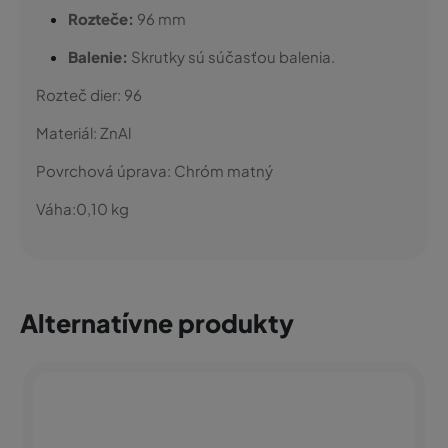
Rozteče:
96 mm
Balenie:
Skrutky sú súčasťou balenia.
Rozteč dier:
96
Materiál:
ZnAl
Povrchová úprava:
Chróm matný
Váha:
0,10
kg
Alternatívne produkty