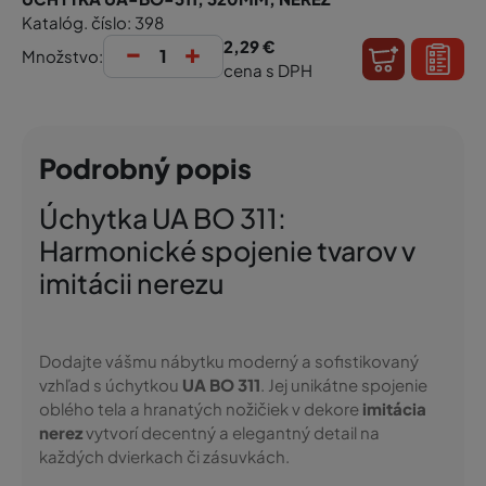
Katalóg. číslo: 398
-
+
2,29 €
Množstvo:
cena s DPH
Podrobný popis
Úchytka UA BO 311:
Harmonické spojenie tvarov v
imitácii nerezu
Dodajte vášmu nábytku moderný a sofistikovaný
vzhľad s úchytkou
UA BO 311
. Jej unikátne spojenie
oblého tela a hranatých nožičiek v dekore
imitácia
nerez
vytvorí decentný a elegantný detail na
každých dvierkach či zásuvkách.