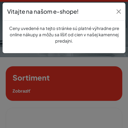
Vitajte na našom e-shope!
Prihlásenie
Ceny uvedené na tejto stránke sú platné výhradne pre
0
online nákupy a môžu sa líšiť od cien v našej kamennej
predajni.
Sortiment
Zobraziť