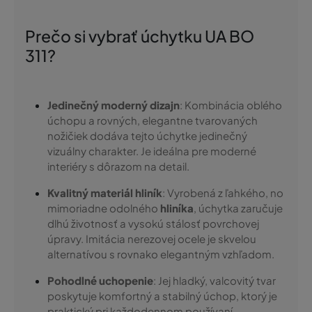
Prečo si vybrať úchytku UA BO
311?
Jedinečný moderný dizajn
: Kombinácia oblého
úchopu a rovných, elegantne tvarovaných
nožičiek dodáva tejto úchytke jedinečný
vizuálny charakter. Je ideálna pre moderné
interiéry s dôrazom na detail.
Kvalitný materiál hliník
: Vyrobená z ľahkého, no
mimoriadne odolného
hliníka
, úchytka zaručuje
dlhú životnosť a vysokú stálosť povrchovej
úpravy. Imitácia nerezovej ocele je skvelou
alternatívou s rovnako elegantným vzhľadom.
Pohodlné uchopenie
: Jej hladký, valcovitý tvar
poskytuje komfortný a stabilný úchop, ktorý je
praktický pri každodennom používaní.