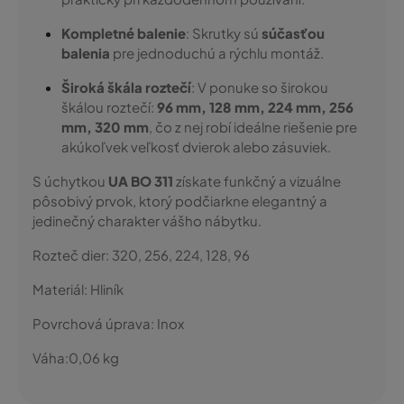
Kompletné balenie
: Skrutky sú
súčasťou
balenia
pre jednoduchú a rýchlu montáž.
Široká škála roztečí
: V ponuke so širokou
škálou roztečí:
96 mm, 128 mm, 224 mm, 256
mm, 320 mm
, čo z nej robí ideálne riešenie pre
akúkoľvek veľkosť dvierok alebo zásuviek.
S úchytkou
UA BO 311
získate funkčný a vizuálne
pôsobivý prvok, ktorý podčiarkne elegantný a
jedinečný charakter vášho nábytku.
Rozteč dier:
320, 256, 224, 128, 96
Materiál:
Hliník
Povrchová úprava:
Inox
Váha:
0,06
kg