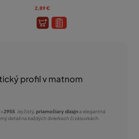
2,89
€
ický profil v matnom
C-2955
. Jej čistý,
priamočiary dizajn
a elegantná
rný detail na každých dvierkach či zásuvkách.