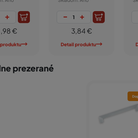
-
+
-
+
2,67 €
7,97 €
tail produktu
Detail produktu
ne prezerané
Dop