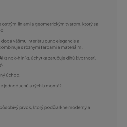
ostrými líniami a geometrickým tvarom, ktorý sa
eb.
odá vášmu interiéru punc elegancie a
kombinuje s rôznymi farbami a materiálmi.
Al
(zinok-hliník), úchytka zaručuje dlhú životnosť,
y.
tný úchop.
e jednoduchú a rýchlu montáž.
e pôsobivý prvok, ktorý podčiarkne moderný a