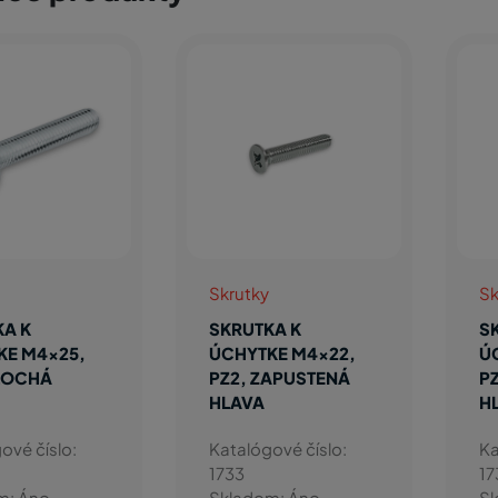
utky
Skrutky
UTKA K
SKRUTKA K
YTKE M4x25,
ÚCHYTKE M4x40,
, ZAPUSTENÁ
PZ2, PLOCHÁ
VA
HLAVA
lógové číslo:
Katalógové číslo:
4
3557
adom: Áno
Skladom: Áno