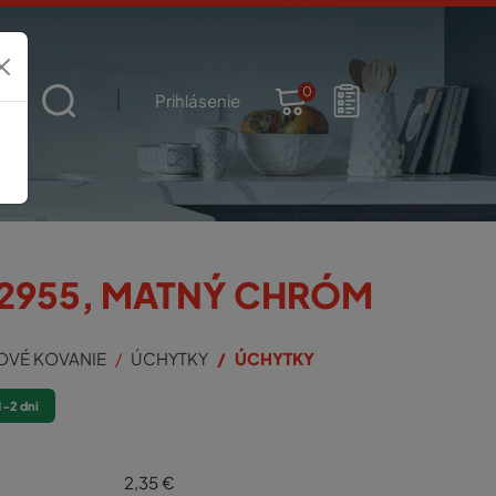
0
t
Prihlásenie
2955, MATNÝ CHRÓM
OVÉ KOVANIE
ÚCHYTKY
ÚCHYTKY
1-2 dni
2,35
€