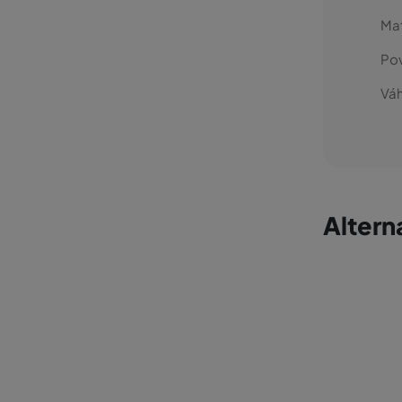
Mat
Po
Váh
Altern