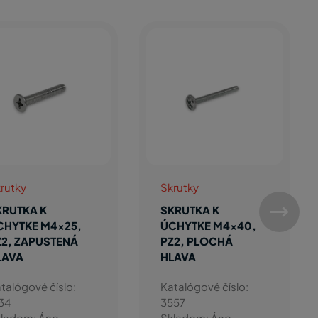
Skrutky
Nezaradený tovar
SKRUTKA K
HT-Šablona pre
ÚCHYTKE M4x40,
úchytky
PH2, ZAPUSTENÁ
Katalógové číslo:
HLAVA
1143
Katalógové číslo:
Skladom: Áno
10425
Skladom: Áno