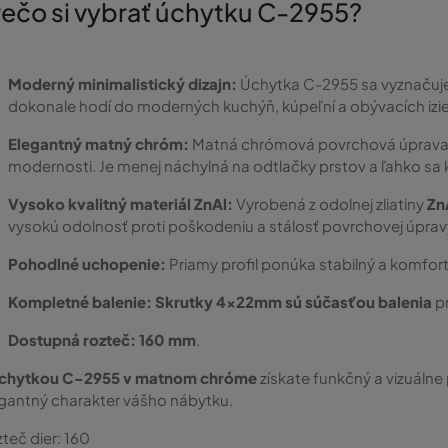
rečo si vybrať úchytku C-2955?
Moderný minimalistický dizajn:
Úchytka C-2955 sa vyznačuje 
dokonale hodí do moderných kuchýň, kúpeľní a obývacích izi
Elegantný matný chróm:
Matná chrómová povrchová úprava d
modernosti. Je menej náchylná na odtlačky prstov a ľahko sa 
Vysoko kvalitný materiál ZnAl:
Vyrobená z odolnej zliatiny
Zn
vysokú odolnosť proti poškodeniu a stálosť povrchovej úprav
Pohodlné uchopenie:
Priamy profil ponúka stabilný a komfor
Kompletné balenie:
Skrutky 4x22mm sú súčasťou balenia
pr
Dostupná rozteč:
160 mm
.
chytkou C-2955 v matnom chróme
získate funkčný a vizuáln
gantný charakter vášho nábytku.
teč dier:
160