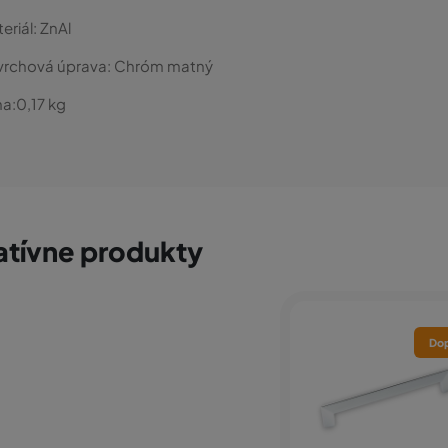
eriál:
ZnAl
vrchová úprava:
Chróm matný
a:
0,17
kg
atívne produkty
Dop