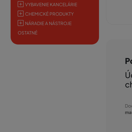
VYBAVENIE KANCELÁRIE
CHEMICKÉ PRODUKTY
NÁRADIE A NÁSTROJE
OSTATNÉ
P
Ú
c
Dod
ma