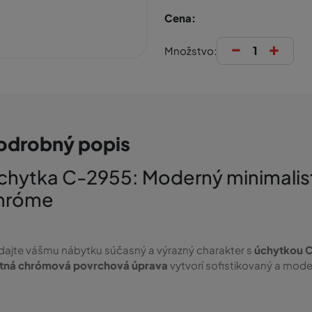
Cena:
-
+
Množstvo:
odrobný popis
chytka C-2955: Moderný minimalist
hróme
ajte vášmu nábytku súčasný a výrazný charakter s
úchytkou 
tná chrómová povrchová úprava
vytvorí sofistikovaný a mode