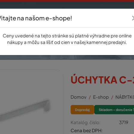
Vitajte na našom e-shope!
Akcie
E-shop
Registrácia
Novinky
O nás
Predajňa
Kontak
Ceny uvedené na tejto stránke sú platné výhradne pre online
nákupy a môžu sa líšiť od cien v našej kamennej predajni.
ÚCHYTKA C-
Domov
E-shop
NÁBYTK
Dopredaj
Skladom - doručenie 
Katalóg. číslo:
3719
Cena bez DPH: