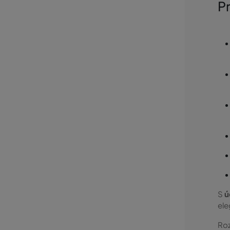
P
S
ú
ele
Roz