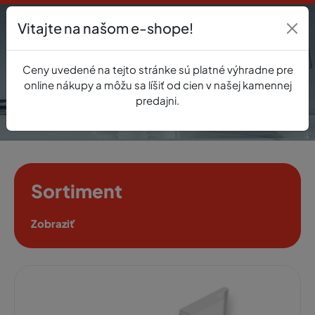
Vitajte na našom e-shope!
Prihlásenie
Ceny uvedené na tejto stránke sú platné výhradne pre
0
online nákupy a môžu sa líšiť od cien v našej kamennej
predajni.
Sortiment
Zobraziť