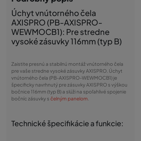
Úchyt vnútorného čela
AXISPRO (PB-AXISPRO-
WEWMOCB1): Pre stredne
vysoké zásuvky 116mm (typ B)
Zaistite presnú a stabilnú montáž vnútorného čela
pre vaše stredne vysoké zásuvky AXISPRO. Úchyt
vnútorného čela (PB-AXISPRO-WEWMOCB1) je
špecificky navrhnutý pre zásuvky AXISPRO s výškou
bočnice 116mm (typ B) a slúži na spoľahlivé spojenie
bočníc zásuvky s
čelným panelom
.
Technické špecifikácie a funkcie: