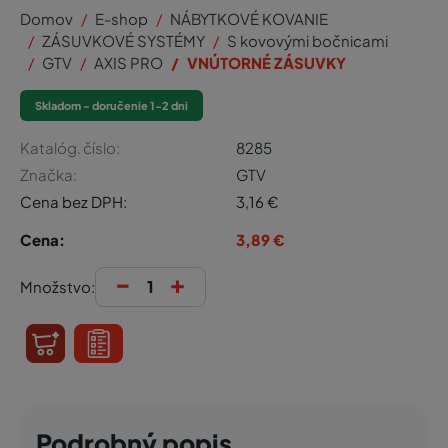
Domov
E-shop
NÁBYTKOVÉ KOVANIE
ZÁSUVKOVÉ SYSTÉMY
S kovovými bočnicami
GTV
AXIS PRO
VNÚTORNÉ ZÁSUVKY
Skladom - doručenie 1-2 dni
Katalóg. číslo:
8285
Značka:
GTV
Cena bez DPH:
3,16
€
Cena:
3,89
€
-
+
Množstvo:
Podrobný popis