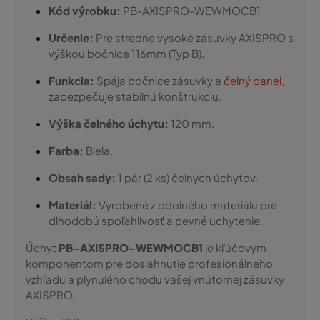
Kód výrobku:
PB-AXISPRO-WEWMOCB1
Určenie:
Pre stredne vysoké zásuvky AXISPRO s
výškou bočnice 116mm (Typ B).
Funkcia:
Spája bočnice zásuvky a
čelný panel
,
zabezpečuje stabilnú konštrukciu.
Výška čelného úchytu:
120 mm.
Farba:
Biela.
Obsah sady:
1 pár (2 ks) čelných úchytov.
Materiál:
Vyrobené z odolného materiálu pre
dlhodobú spoľahlivosť a pevné uchytenie.
Úchyt
PB-AXISPRO-WEWMOCB1
je kľúčovým
komponentom pre dosiahnutie profesionálneho
vzhľadu a plynulého chodu vašej vnútornej zásuvky
AXISPRO.