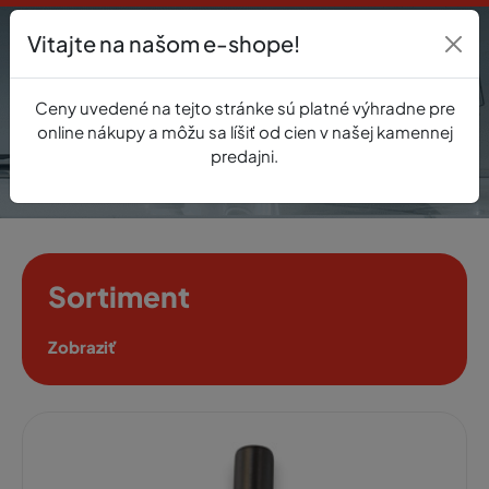
Vitajte na našom e-shope!
Prihlásenie
Ceny uvedené na tejto stránke sú platné výhradne pre
0
online nákupy a môžu sa líšiť od cien v našej kamennej
predajni.
Sortiment
Zobraziť