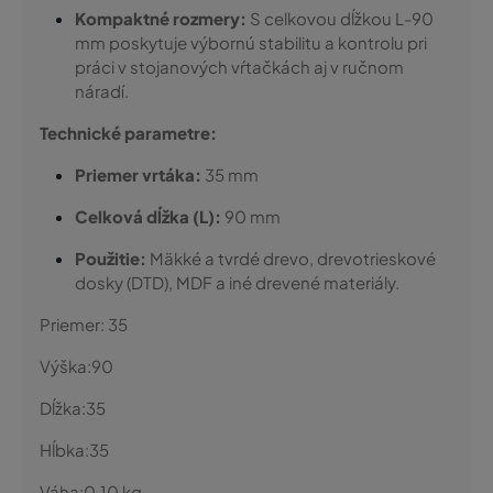
Kompaktné rozmery:
S celkovou dĺžkou L-90
mm poskytuje výbornú stabilitu a kontrolu pri
práci v stojanových vŕtačkách aj v ručnom
náradí.
Technické parametre:
Priemer vrtáka:
35 mm
Celková dĺžka (L):
90 mm
Použitie:
Mäkké a tvrdé drevo, drevotrieskové
dosky (DTD), MDF a iné drevené materiály.
Priemer:
35
Výška:
90
Dĺžka:
35
Hĺbka:
35
Váha:
0,10
kg