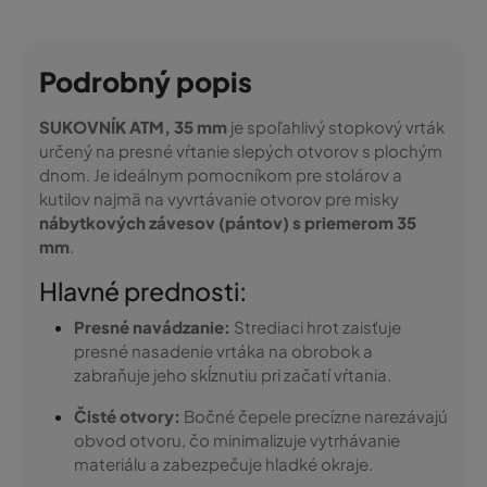
Podrobný popis
SUKOVNÍK ATM, 35 mm
je spoľahlivý stopkový vrták
určený na presné vŕtanie slepých otvorov s plochým
dnom. Je ideálnym pomocníkom pre stolárov a
kutilov najmä na vyvrtávanie otvorov pre misky
nábytkových závesov (pántov) s priemerom 35
mm
.
Hlavné prednosti:
Presné navádzanie:
Strediaci hrot zaisťuje
presné nasadenie vrtáka na obrobok a
zabraňuje jeho skĺznutiu pri začatí vŕtania.
Čisté otvory:
Bočné čepele precízne narezávajú
obvod otvoru, čo minimalizuje vytrhávanie
materiálu a zabezpečuje hladké okraje.