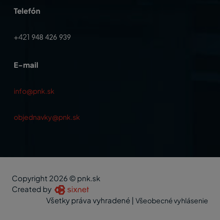
Telefón
+421
948 426 939
E-mail
info@pnk.sk
objednavky@pnk.sk
Copyright 2026 © pnk.sk
Created by
Všetky práva vyhradené
|
Všeobecné vyhlásenie