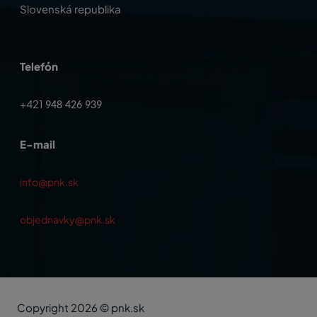
Slovenská republika
Telefón
+421
948 426 939
E-mail
info@pnk.sk
objednavky@pnk.sk
Copyright 2026 © pnk.sk