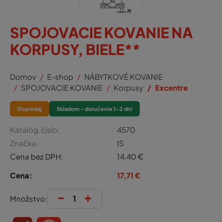
SPOJOVACIE KOVANIE NA
KORPUSY, BIELE**
Domov
E-shop
NÁBYTKOVÉ KOVANIE
SPOJOVACIE KOVANIE
Korpusy
Excentre
Dopredaj
Skladom - doručenie 1-2 dni
Katalóg. číslo:
4570
Značka:
IS
Cena bez DPH:
14,40
€
Cena:
17,71
€
-
+
Množstvo: