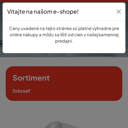
Vitajte na našom e-shope!
Prihlásenie
Ceny uvedené na tejto stránke sú platné výhradne pre
0
online nákupy a môžu sa líšiť od cien v našej kamennej
predajni.
Sortiment
Zobraziť