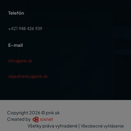
Telefón
+421
948 426 939
E-mail
info@pnk.sk
objednavky@pnk.sk
Copyright 2026 © pnk.sk
Created by
Všetky práva vyhradené
|
Všeobecné vyhlásenie