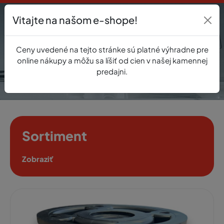
Vitajte na našom e-shope!
Prihlásenie
Ceny uvedené na tejto stránke sú platné výhradne pre
0
online nákupy a môžu sa líšiť od cien v našej kamennej
predajni.
Sortiment
Zobraziť