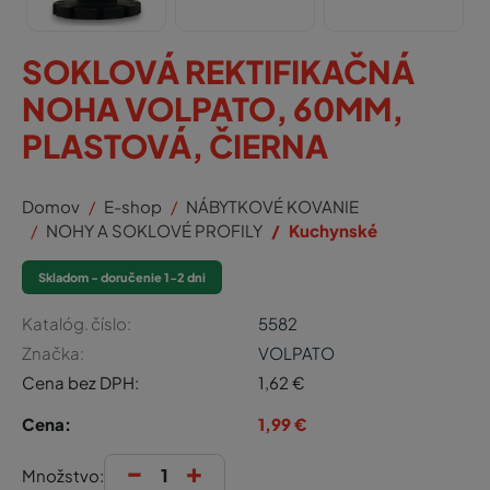
SOKLOVÁ REKTIFIKAČNÁ
NOHA VOLPATO, 60MM,
PLASTOVÁ, ČIERNA
Domov
E-shop
NÁBYTKOVÉ KOVANIE
NOHY A SOKLOVÉ PROFILY
Kuchynské
Skladom - doručenie 1-2 dni
Katalóg. číslo:
5582
Značka:
VOLPATO
Cena bez DPH:
1,62
€
Cena:
1,99
€
-
+
Množstvo: