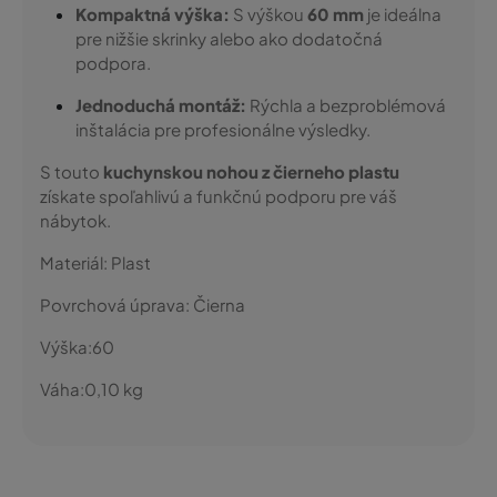
Kompaktná výška:
S výškou
60 mm
je ideálna
pre nižšie skrinky alebo ako dodatočná
podpora.
Jednoduchá montáž:
Rýchla a bezproblémová
inštalácia pre profesionálne výsledky.
S touto
kuchynskou nohou z čierneho plastu
získate spoľahlivú a funkčnú podporu pre váš
nábytok.
Materiál:
Plast
Povrchová úprava:
Čierna
Výška:
60
Váha:
0,10
kg