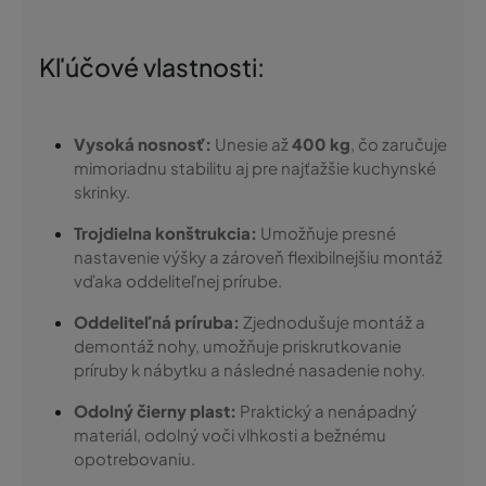
Kľúčové vlastnosti:
Vysoká nosnosť:
Unesie až
400 kg
, čo zaručuje
mimoriadnu stabilitu aj pre najťažšie kuchynské
skrinky.
Trojdielna konštrukcia:
Umožňuje presné
nastavenie výšky a zároveň flexibilnejšiu montáž
vďaka oddeliteľnej prírube.
Oddeliteľná príruba:
Zjednodušuje montáž a
demontáž nohy, umožňuje priskrutkovanie
príruby k nábytku a následné nasadenie nohy.
Odolný čierny plast:
Praktický a nenápadný
materiál, odolný voči vlhkosti a bežnému
opotrebovaniu.