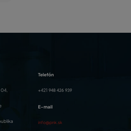
Telefón
104,
+421
948 426 939
e
E-mail
ublika
info@pnk.sk