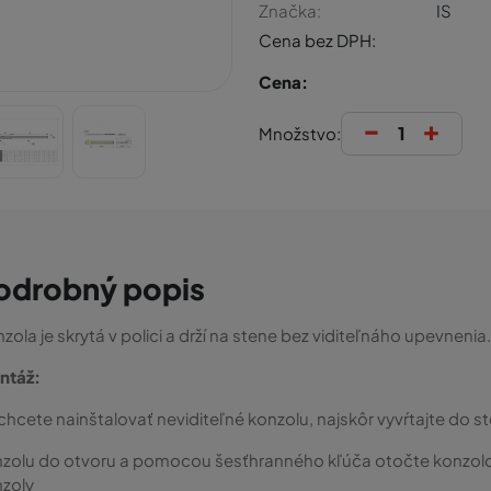
Značka:
IS
Cena bez DPH:
Cena:
-
+
Množstvo:
odrobný popis
zola je skrytá v polici a drží na stene bez viditeľnáho upevnenia.
ntáž:
chcete nainštalovať neviditeľné konzolu, najskôr vyvŕtajte do s
zolu do otvoru a pomocou šesťhranného kľúča otočte konzolo
zoly