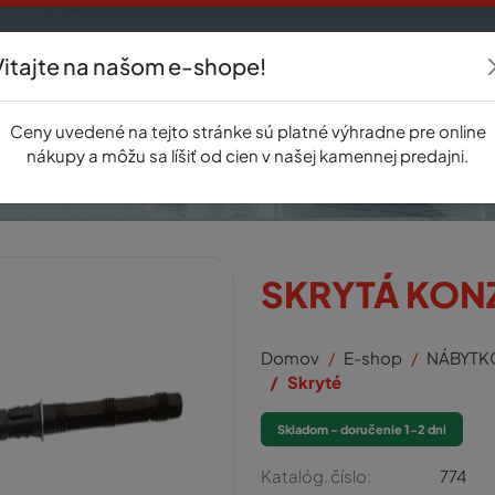
Vitajte na našom e-shope!
Akcie
E-shop
Registrácia
Novinky
O nás
Predajňa
Kontak
Ceny uvedené na tejto stránke sú platné výhradne pre online
nákupy a môžu sa líšiť od cien v našej kamennej predajni.
SKRYTÁ KON
Domov
E-shop
NÁBYTK
Skryté
Skladom - doručenie 1-2 dni
Katalóg. číslo:
774