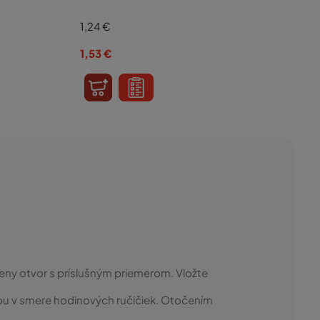
1,24
€
1,53
€
teny otvor s príslušným priemerom. Vložte
u v smere hodinových ručičiek. Otočením