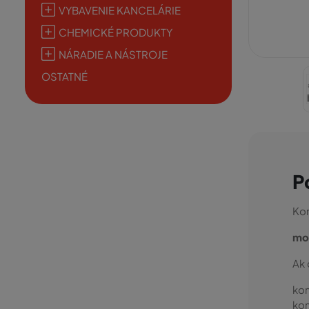
VYBAVENIE KANCELÁRIE
CHEMICKÉ PRODUKTY
NÁRADIE A NÁSTROJE
OSTATNÉ
P
Kon
mo
Ak 
kon
kon