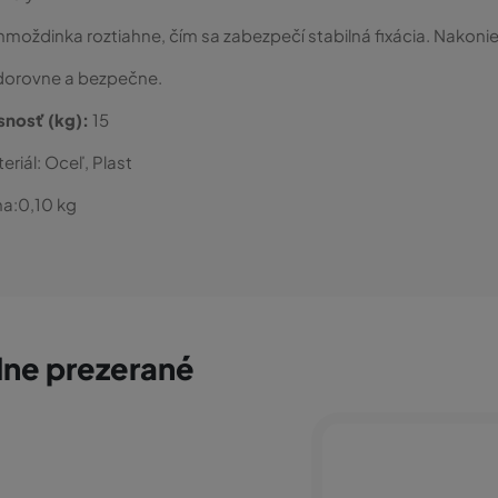
hmoždinka roztiahne, čím sa zabezpečí stabilná fixácia. Nakoniec
dorovne a bezpečne.
snosť (kg):
15
eriál:
Oceľ, Plast
a:
0,10
kg
ne prezerané