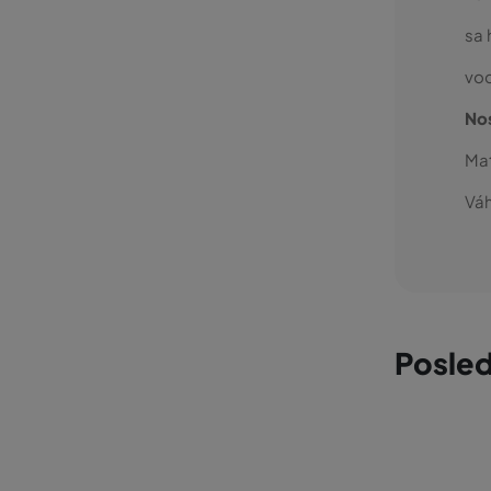
sa 
vo
No
Mat
Váh
Posled