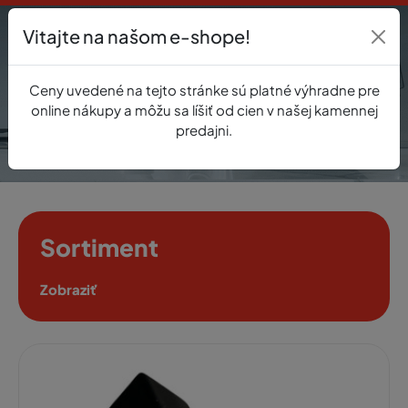
Vitajte na našom e-shope!
Prihlásenie
Ceny uvedené na tejto stránke sú platné výhradne pre
0
online nákupy a môžu sa líšiť od cien v našej kamennej
predajni.
Sortiment
Zobraziť