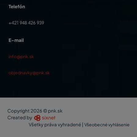
Telefón
+421
948 426 939
E-mail
info@pnk.sk
objednavky@pnk.sk
Copyright 2026 © pnk.sk
Created by
Všetky práva vyhradené
|
Všeobecné vyhlásenie