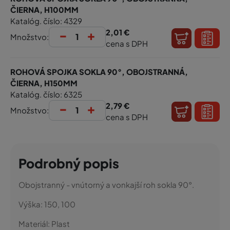
ČIERNA, H100MM
Katalóg. číslo: 4329
-
+
2,01 €
Množstvo:
cena s DPH
ROHOVÁ SPOJKA SOKLA 90°, OBOJSTRANNÁ,
ČIERNA, H150MM
Katalóg. číslo: 6325
-
+
2,79 €
Množstvo:
cena s DPH
Podrobný popis
Obojstranný - vnútorný a vonkajší roh sokla 90°.
Výška:
150, 100
Materiál:
Plast