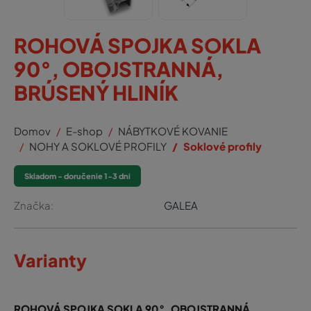
ROHOVÁ SPOJKA SOKLA
90°, OBOJSTRANNÁ,
BRÚSENÝ HLINÍK
Domov
E-shop
NÁBYTKOVÉ KOVANIE
NOHY A SOKLOVÉ PROFILY
Soklové profily
Skladom - doručenie 1-3 dni
Značka:
GALEA
Varianty
ROHOVÁ SPOJKA SOKLA 90°, OBOJSTRANNÁ,