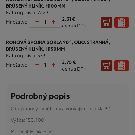
BRÚSENÝ HLINÍK, H100MM
Katalóg. číslo: 2323
-
+
2,31 €
Množstvo:
cena s DPH
ROHOVÁ SPOJKA SOKLA 90°, OBOJSTRANNÁ,
BRÚSENÝ HLINÍK, H150MM
Katalóg. číslo: 673
-
+
2,75 €
Množstvo:
cena s DPH
Podrobný popis
Obojstranný - vnútorný a vonkajší roh sokla 90°.
Výška:
150, 100
Materiál:
Hliník, Plast