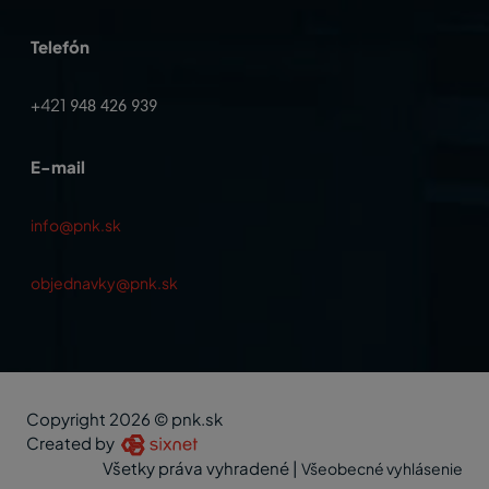
Telefón
+421
948 426 939
E-mail
info@pnk.sk
objednavky@pnk.sk
Copyright 2026 © pnk.sk
Created by
Všetky práva vyhradené
|
Všeobecné vyhlásenie