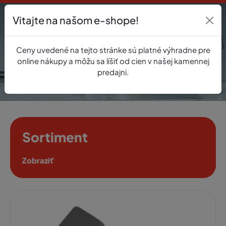
Vitajte na našom e-shope!
Prihlásenie
Ceny uvedené na tejto stránke sú platné výhradne pre
0
online nákupy a môžu sa líšiť od cien v našej kamennej
predajni.
Sortiment
Zobraziť