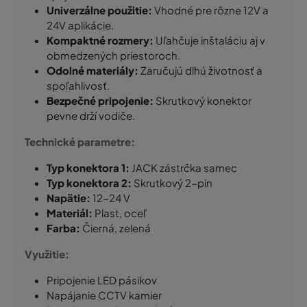
Univerzálne použitie:
Vhodné pre rôzne 12V a
24V aplikácie.
Kompaktné rozmery:
Uľahčuje inštaláciu aj v
obmedzených priestoroch.
Odolné materiály:
Zaručujú dlhú životnosť a
spoľahlivosť.
Bezpečné pripojenie:
Skrutkový konektor
pevne drží vodiče.
Technické parametre:
Typ konektora 1:
JACK zástrčka samec
Typ konektora 2:
Skrutkový 2-pin
Napätie:
12-24 V
Materiál:
Plast, oceľ
Farba:
Čierná, zelená
Využitie:
Pripojenie LED pásikov
Napájanie CCTV kamier