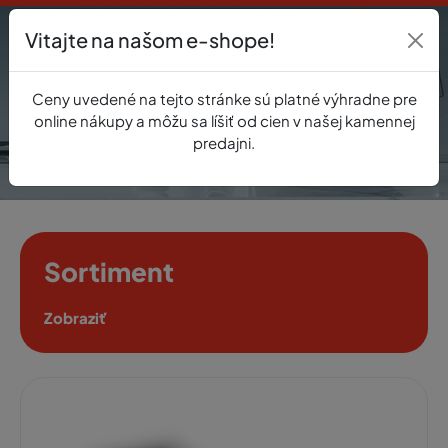
Vitajte na našom e-shope!
Prihlásenie
Ceny uvedené na tejto stránke sú platné výhradne pre
0
online nákupy a môžu sa líšiť od cien v našej kamennej
predajni.
Sortiment
Zobraziť