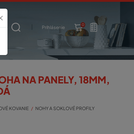
0
t
Prihlásenie
OHA NA PANELY, 18MM,
DÁ
OVÉ KOVANIE
NOHY A SOKLOVÉ PROFILY