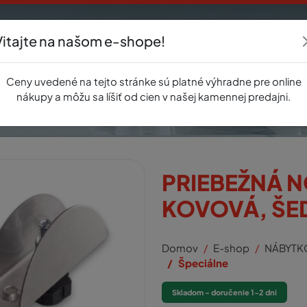
Vitajte na našom e-shope!
Akcie
E-shop
Registrácia
Novinky
O nás
Predajňa
Kontak
Ceny uvedené na tejto stránke sú platné výhradne pre online
nákupy a môžu sa líšiť od cien v našej kamennej predajni.
PRIEBEŽNÁ N
KOVOVÁ, ŠE
Domov
E-shop
NÁBYTK
Špeciálne
Skladom - doručenie 1-2 dni