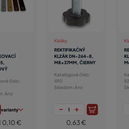
Klzáky
Kl
REKTIFIKAĆNÝ
R
KOVACÍ
KLZÁK DN-264-8,
KL
5,
M8x37MM, ČIERNY
M
OVÝ
Katalógové číslo:
Ka
ové číslo:
490
8
Skladom: Áno
Sk
m: Áno
-
+
varianty
 0,10 €
0,63 €