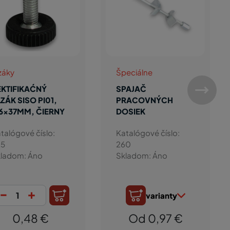
záky
Špeciálne
EKTIFIKAĆNÝ
SPAJAČ
ZÁK SISO PI01,
PRACOVNÝCH
6x37MM, ČIERNY
DOSIEK
talógové číslo:
Katalógové číslo:
25
260
ladom: Áno
Skladom: Áno
-
+
varianty
0,48 €
Od 0,97 €