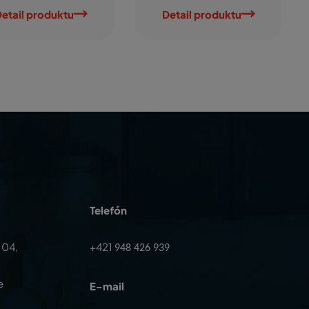
etail produktu
Detail produktu
Telefón
104,
+421
948 426 939
e
E-mail