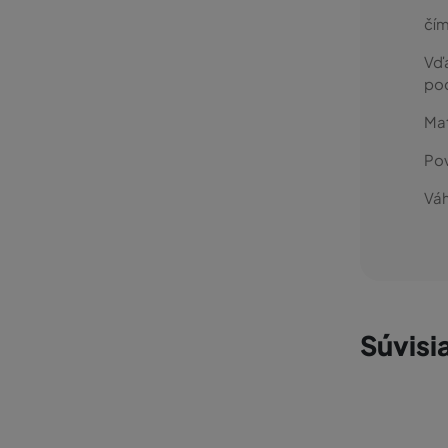
čím
Vďa
po
Mat
Po
Váh
Súvisi