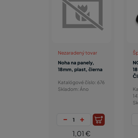
Nezaradený tovar
Šp
Noha na panely,
N
18mm, plast, čierna
1
Č
Katalógové číslo: 676
Skladom: Áno
Ka
14
Sk
-
+
1,01 €