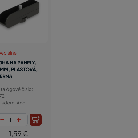
eciálne
OHA NA PANELY,
8MM, PLASTOVÁ,
IERNA
talógové číslo:
72
ladom: Áno
-
+
1,59 €