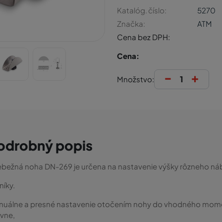
Katalóg. číslo:
5270
Značka:
ATM
Cena bez DPH:
Cena:
-
+
Množstvo:
odrobný popis
ebežná noha DN-269 je určena na nastavenie výšky rôzneho nábyt
níky.
uálne a presné nastavenie otočením nohy do vhodného mome
vne,