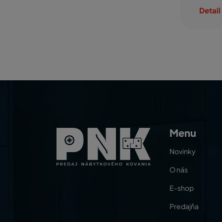
duktu
Detail produktu
Detail
Menu
Novinky
O nás
E-shop
Predajňa