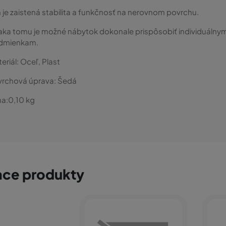
 je zaistená stabilita a funkčnosť na nerovnom povrchu.
ka tomu je možné nábytok dokonale prispôsobiť individuálnym
dmienkam.
eriál:
Oceľ, Plast
vrchová úprava:
Šedá
a:
0,10
kg
ace produkty