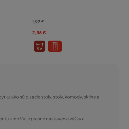
1,92
€
2,36
€
ku ako sú písacie stoly, stoly, komody, skrine a
ntu umožňuje presné nastavenie výšky a