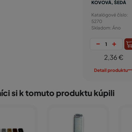
KOVOVÁ, ŠEDÁ
Katalógové číslo:
5270
Skladom: Áno
-
+
2,36 €
Detail produktu
íci si k tomuto produktu kúpili