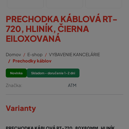
PRECHODKA KÁBLOVÁ RT-
720, HLINÍK, ČIERNA
ElLOXOVANÁ
Domov
E-shop
VYBAVENIE KANCELÁRIE
Prechodky káblov
Novinka
Skladom - doručenie 1-2 dni
Značka:
ATM
Varianty
PRECHODKA KÁBLOVÁ RT-720, 80X80MM, HLINÍK,