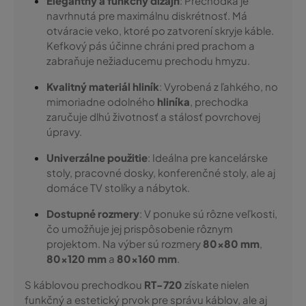
Elegantný a funkčný dizajn
: Prechodka je
navrhnutá pre maximálnu diskrétnosť. Má
otváracie veko, ktoré po zatvorení skryje káble.
Kefkový pás účinne chráni pred prachom a
zabraňuje nežiaducemu prechodu hmyzu.
Kvalitný materiál hliník
: Vyrobená z ľahkého, no
mimoriadne odolného
hliníka
, prechodka
zaručuje dlhú životnosť a stálosť povrchovej
úpravy.
Univerzálne použitie
: Ideálna pre kancelárske
stoly, pracovné dosky, konferenčné stoly, ale aj
domáce TV stolíky a nábytok.
Dostupné rozmery
: V ponuke sú rôzne veľkosti,
čo umožňuje jej prispôsobenie rôznym
projektom. Na výber sú rozmery
80x80 mm
,
80x120 mm
a
80x160 mm
.
S káblovou prechodkou
RT-720
získate nielen
funkčný a estetický prvok pre správu káblov, ale aj