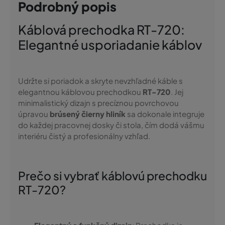
Podrobný popis
Káblová prechodka RT-720:
Elegantné usporiadanie káblov
Udržte si poriadok a skryte nevzhľadné káble s
elegantnou káblovou prechodkou
RT-720
. Jej
minimalistický dizajn s precíznou povrchovou
úpravou
brúsený čierny hliník
sa dokonale integruje
do každej pracovnej dosky či stola, čím dodá vášmu
interiéru čistý a profesionálny vzhľad.
Prečo si vybrať káblovú prechodku
RT-720?