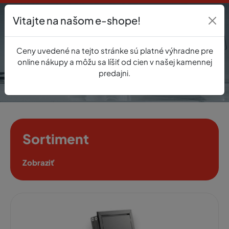
Vitajte na našom e-shope!
Prihlásenie
Ceny uvedené na tejto stránke sú platné výhradne pre
0
online nákupy a môžu sa líšiť od cien v našej kamennej
predajni.
Sortiment
Zobraziť