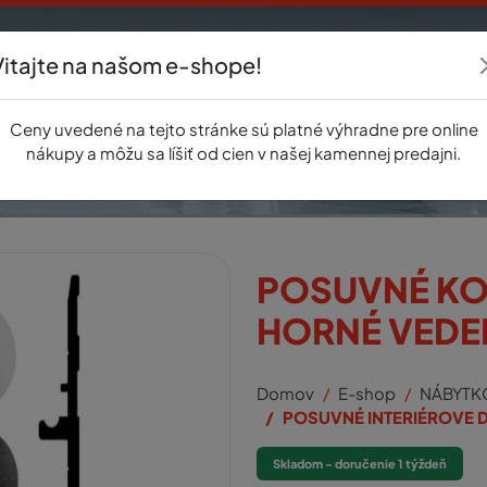
Vitajte na našom e-shope!
Akcie
E-shop
Registrácia
Novinky
O nás
Predajňa
Kontak
Ceny uvedené na tejto stránke sú platné výhradne pre online
nákupy a môžu sa líšiť od cien v našej kamennej predajni.
POSUVNÉ KOV
HORNÉ VEDE
Domov
E-shop
NÁBYTK
POSUVNÉ INTERIÉROVE 
Skladom - doručenie 1 týždeň