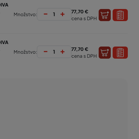
IVA
-
+
,
77,70 €
Množstvo:
cena s DPH
IVA
-
+
,
77,70 €
Množstvo:
cena s DPH