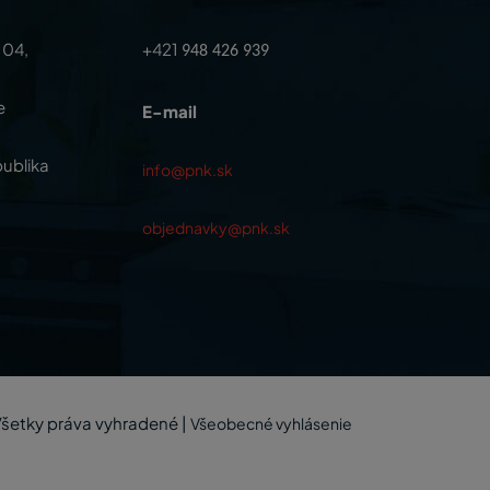
104,
+421
948 426 939
e
E-mail
ublika
info@pnk.sk
objednavky@pnk.sk
šetky práva vyhradené
|
Všeobecné vyhlásenie