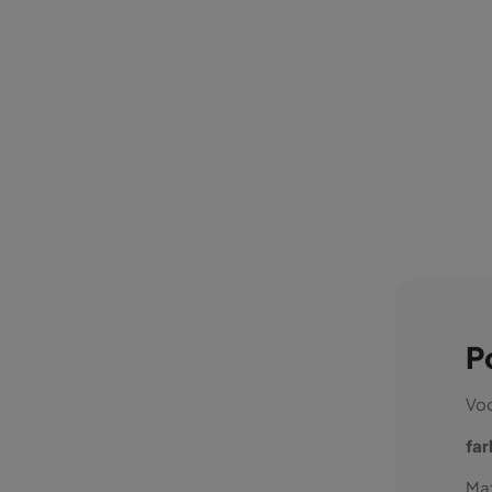
P
Vod
fa
Mat