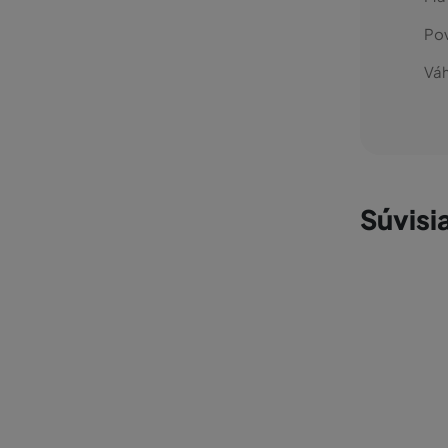
Po
Váh
Súvisi