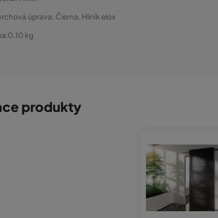
vrchová úprava:
Čierna, Hliník elox
a:
0,10
kg
ace produkty