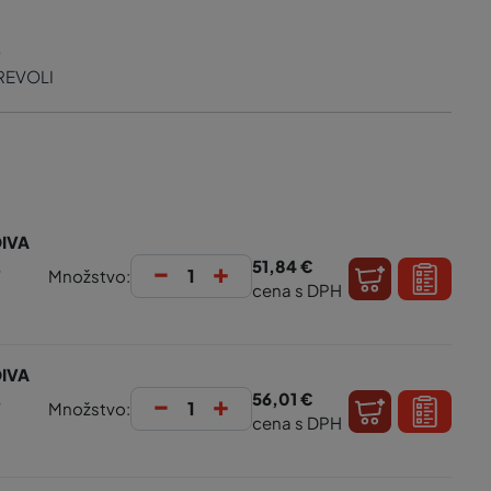
O
EVOLI
IVA
-
+
,
51,84 €
Množstvo:
cena s DPH
IVA
-
+
,
56,01 €
Množstvo:
cena s DPH