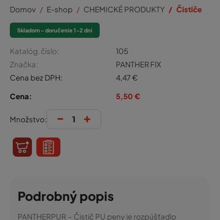
Domov
E-shop
CHEMICKÉ PRODUKTY
Čističe
Skladom - doručenie 1-2 dni
Katalóg. číslo:
105
Značka:
PANTHER FIX
Cena bez DPH:
4,47
€
Cena:
5,50
€
-
+
Množstvo:
Podrobný popis
PANTHERPUR – Čistič PU peny je rozpúšťadlo