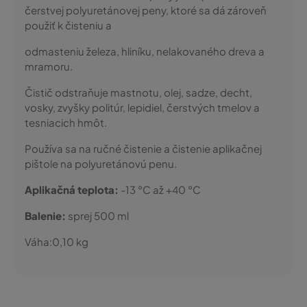
čerstvej polyuretánovej peny, ktoré sa dá zároveň
použiť k čisteniu a
odmasteniu železa, hliníku, nelakovaného dreva a
mramoru.
Čistič odstraňuje mastnotu, olej, sadze, decht,
vosky, zvyšky politúr, lepidiel, čerstvých tmelov a
tesniacich hmôt.
Používa sa na ručné čistenie a čistenie aplikačnej
pištole na polyuretánovú penu.
Aplikačná teplota:
-13 °C až +40 °C
Balenie:
sprej 500 ml
Váha:
0,10
kg