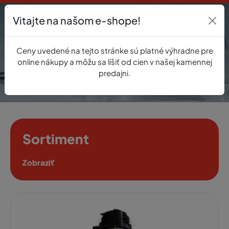
Vitajte na našom e-shope!
Prihlásenie
Ceny uvedené na tejto stránke sú platné výhradne pre
0
online nákupy a môžu sa líšiť od cien v našej kamennej
predajni.
Sortiment
Zobraziť